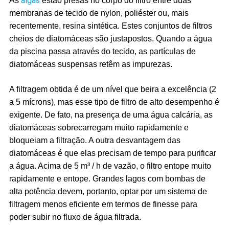
algas
As
estão presas no corpo do filtro entre duas
membranas de tecido de nylon, poliéster ou, mais
recentemente, resina sintética. Estes conjuntos de filtros
cheios de diatomáceas são justapostos. Quando a água
da piscina passa através do tecido, as partículas de
diatomáceas suspensas retêm as impurezas.
A filtragem obtida é de um nível que beira a excelência (2
a 5 mícrons), mas esse tipo de filtro de alto desempenho é
exigente. De fato, na presença de uma água calcária, as
diatomáceas sobrecarregam muito rapidamente e
bloqueiam a filtração. A outra desvantagem das
diatomáceas é que elas precisam de tempo para purificar
a água. Acima de 5 m³ / h de vazão, o filtro entope muito
rapidamente e entope. Grandes lagos com bombas de
alta potência devem, portanto, optar por um sistema de
filtragem menos eficiente em termos de finesse para
poder subir no fluxo de água filtrada.