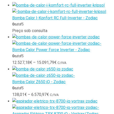
Bomba Calor I-Konfort RC Full-Inverter - Zodiac
0
out of 5
Preço sob consulta
Bomba Calor Power Force Inverter - Zodiac
0
out of 5
12.527,18
€
–
15.091,79
€
C/IVA
Bomba Calor Z650 iQ - Zodiac
0
out of 5
138,01
€
–
6.570,97
€
C/IVA
Aspirador Elétrico TRX 8700 iQ - Vortrax/Zodiac