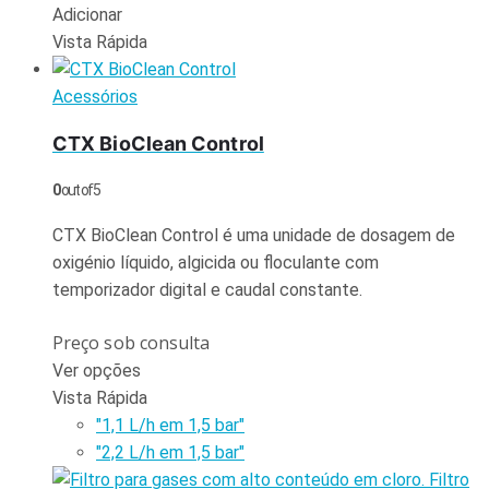
Adicionar
Vista Rápida
Acessórios
CTX BioClean Control
0
out of 5
CTX BioClean Control é uma unidade de dosagem de
oxigénio líquido, algicida ou floculante com
temporizador digital e caudal constante.
Preço sob consulta
Ver opções
Vista Rápida
"1,1 L/h em 1,5 bar"
"2,2 L/h em 1,5 bar"