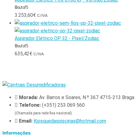
0
out of 5
3.253,60
€
C/IVA
Aspirador Elétrico OP 32 - Pixel/Zodiac
0
out of 5
635,42
€
C/IVA
Morada:
Av. Barros e Soares, N.º 367 4715-213 Braga
Telefone:
(+351) 253 069 560
(Chamada para rede fixa nacional)
Email:
Kiosquedaspiscinas@hotmail.com
Informações