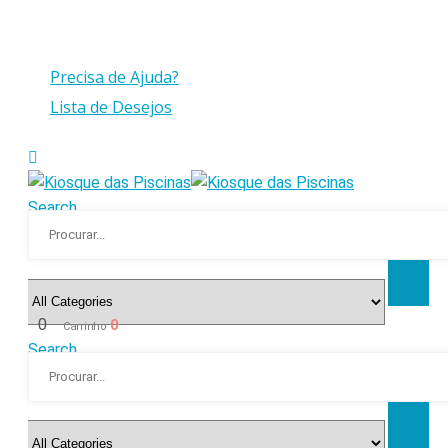
Compras > a 175€ C/IVA com peso até 30 Kg
Precisa de Ajuda?
Lista de Desejos
Search
0
0
Carrinho
Search