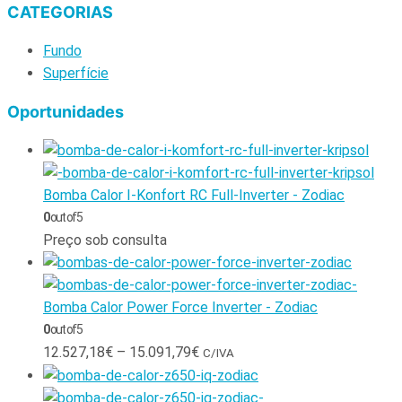
CATEGORIAS
Fundo
Superfície
Oportunidades
Bomba Calor I-Konfort RC Full-Inverter - Zodiac
0
out of 5
Preço sob consulta
Bomba Calor Power Force Inverter - Zodiac
0
out of 5
12.527,18
€
–
15.091,79
€
C/IVA