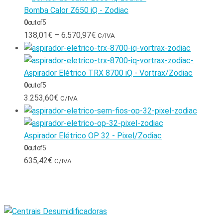
Bomba Calor Z650 iQ - Zodiac
0
out of 5
138,01
€
–
6.570,97
€
C/IVA
Aspirador Elétrico TRX 8700 iQ - Vortrax/Zodiac
0
out of 5
3.253,60
€
C/IVA
Aspirador Elétrico OP 32 - Pixel/Zodiac
0
out of 5
635,42
€
C/IVA