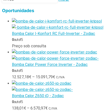
Oportunidades
Bomba Calor I-Konfort RC Full-Inverter - Zodiac
0
out of 5
Preço sob consulta
Bomba Calor Power Force Inverter - Zodiac
0
out of 5
12.527,18
€
–
15.091,79
€
C/IVA
Bomba Calor Z650 iQ - Zodiac
0
out of 5
138,01
€
–
6.570,97
€
C/IVA