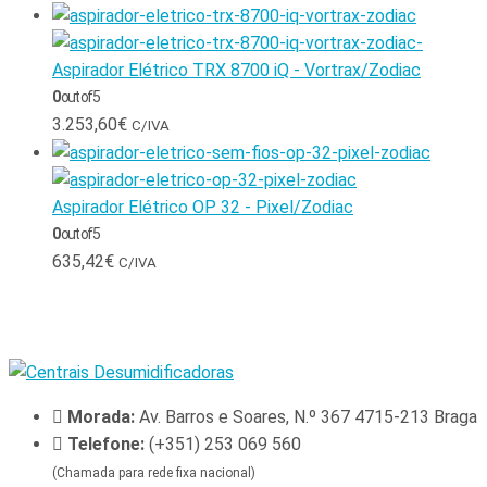
Aspirador Elétrico TRX 8700 iQ - Vortrax/Zodiac
0
out of 5
3.253,60
€
C/IVA
Aspirador Elétrico OP 32 - Pixel/Zodiac
0
out of 5
635,42
€
C/IVA
Morada:
Av. Barros e Soares, N.º 367 4715-213 Braga
Telefone:
(+351) 253 069 560
(Chamada para rede fixa nacional)