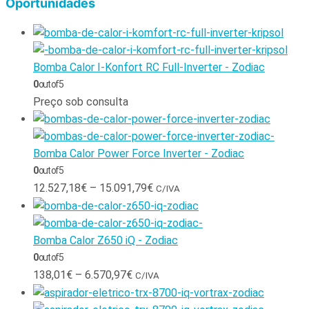
Oportunidades
Bomba Calor I-Konfort RC Full-Inverter - Zodiac
0
out of 5
Preço sob consulta
Bomba Calor Power Force Inverter - Zodiac
0
out of 5
12.527,18
€
–
15.091,79
€
C/IVA
Bomba Calor Z650 iQ - Zodiac
0
out of 5
138,01
€
–
6.570,97
€
C/IVA