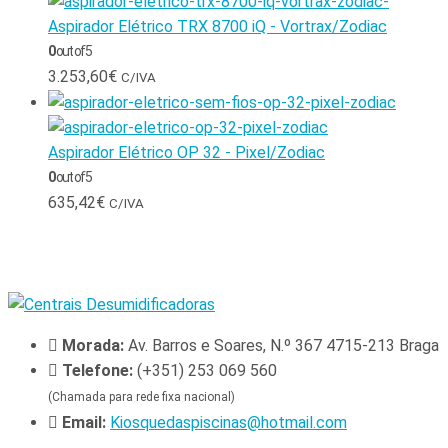
Aspirador Elétrico TRX 8700 iQ - Vortrax/Zodiac
0
out of 5
3.253,60
€
C/IVA
Aspirador Elétrico OP 32 - Pixel/Zodiac
0
out of 5
635,42
€
C/IVA
Morada:
Av. Barros e Soares, N.º 367 4715-213 Braga
Telefone:
(+351) 253 069 560
(Chamada para rede fixa nacional)
Email:
Kiosquedaspiscinas@hotmail.com