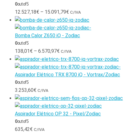
0
out of 5
12.527,18
€
–
15.091,79
€
C/IVA
Bomba Calor Z650 iQ - Zodiac
0
out of 5
138,01
€
–
6.570,97
€
C/IVA
Aspirador Elétrico TRX 8700 iQ - Vortrax/Zodiac
0
out of 5
3.253,60
€
C/IVA
Aspirador Elétrico OP 32 - Pixel/Zodiac
0
out of 5
635,42
€
C/IVA