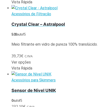
Vista Rápida
Acessórios de Filtração
Crystal Clear – Astralpool
5.00
out of 5
Meio filtrante em vidro de pureza 100% translúcido.
39,73
€
C/IVA
Ver opções
Vista Rápida
Acessórios para Skimmers
Sensor de Nível UNIK
0
out of 5
232,10
€
C/IVA