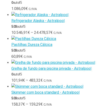
0
out of 5
1.086,09
€
C/IVA
Refrigerador Alaska - Astralpool
5.00
out of 5
10.546,91
€
–
24.478,57
€
C/IVA
Pastilhas Dureza Cálcica
5.00
out of 5
60,89
€
C/IVA
Grelha de fundo para piscina privada - Astralpool
0
out of 5
101,94
€
–
483,32
€
C/IVA
Skimmer com boca standard - Astralpool
5.00
out of 5
158,37
€
–
159,29
€
C/IVA