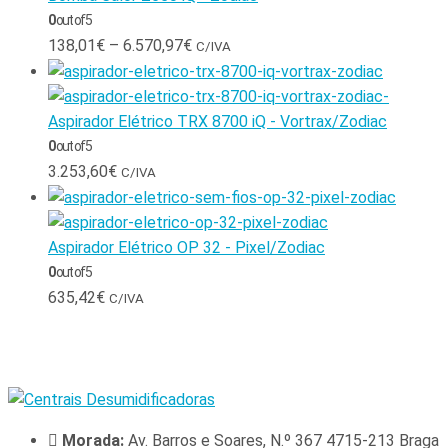
0
out of 5
138,01
€
–
6.570,97
€
C/IVA
Aspirador Elétrico TRX 8700 iQ - Vortrax/Zodiac
0
out of 5
3.253,60
€
C/IVA
Aspirador Elétrico OP 32 - Pixel/Zodiac
0
out of 5
635,42
€
C/IVA
Morada:
Av. Barros e Soares, N.º 367 4715-213 Braga