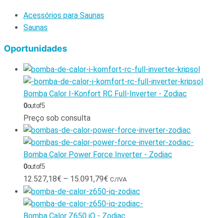
Acessórios para Saunas
Saunas
Oportunidades
Bomba Calor I-Konfort RC Full-Inverter - Zodiac
0
out of 5
Preço sob consulta
Bomba Calor Power Force Inverter - Zodiac
0
out of 5
12.527,18
€
–
15.091,79
€
C/IVA
Bomba Calor Z650 iQ - Zodiac