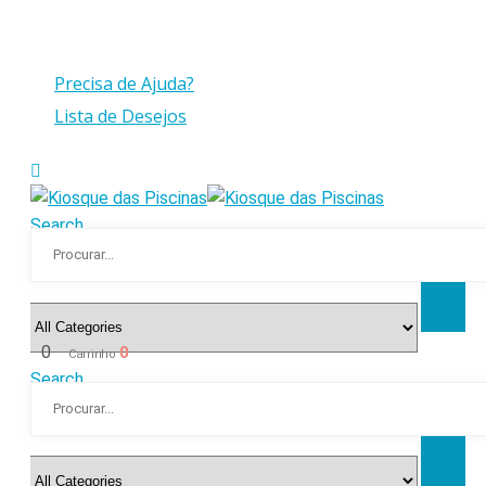
Compras > a 175€ C/IVA com peso até 30 Kg
Precisa de Ajuda?
Lista de Desejos
Search
0
0
Carrinho
Search