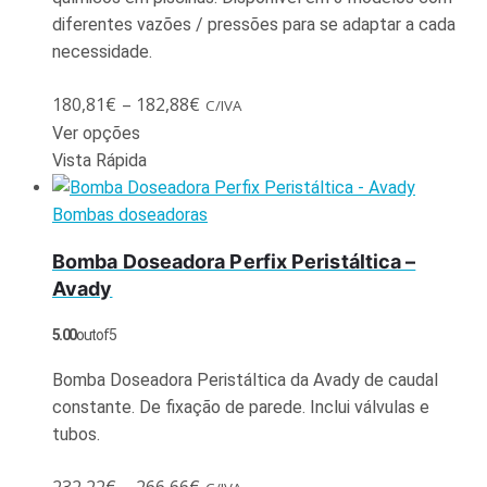
diferentes vazões / pressões para se adaptar a cada
necessidade.
180,81
€
–
182,88
€
C/IVA
Ver opções
Vista Rápida
Bombas doseadoras
Bomba Doseadora Perfix Peristáltica –
Avady
5.00
out of 5
Bomba Doseadora Peristáltica da Avady de caudal
constante. De fixação de parede. Inclui válvulas e
tubos.
232,22
€
–
266,66
€