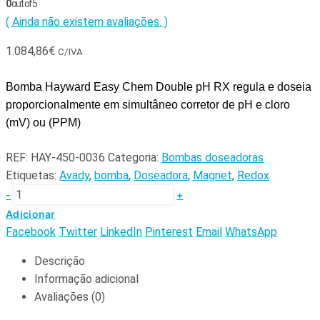
0
out of 5
( Ainda não existem avaliações. )
1.084,86
€
C/IVA
Bomba Hayward Easy Chem Double pH RX regula e doseia
proporcionalmente em simultâneo corretor de pH e cloro
(mV) ou (PPM)
REF:
HAY-450-0036
Categoria:
Bombas doseadoras
Etiquetas:
Avady
,
bomba
,
Doseadora
,
Magnet
,
Redox
-
+
Adicionar
Facebook
Twitter
LinkedIn
Pinterest
Email
WhatsApp
Descrição
Informação adicional
Avaliações (0)