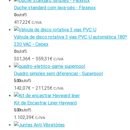
Duche standard com lava-pés - Flexinox
0
out of 5
417,22
€
C/IVA
Válvula de disco rotativa 3 vias PVC-U automática 180º
230 VAC - Cepex
0
out of 5
531,36
€
–
559,31
€
C/IVA
Quadro simples sem diferencial - Superpool
5.00
out of 5
142,07
€
–
211,25
€
C/IVA
Kit de Encastrar Liner Hayward
5.00
out of 5
1.102,39
€
C/IVA