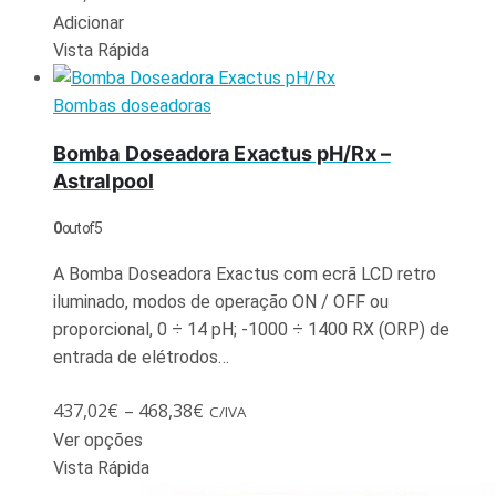
Adicionar
Vista Rápida
Bombas doseadoras
Bomba Doseadora Exactus pH/Rx –
Astralpool
0
out of 5
A Bomba Doseadora Exactus com ecrã LCD retro
iluminado, modos de operação ON / OFF ou
proporcional, 0 ÷ 14 pH; -1000 ÷ 1400 RX (ORP) de
entrada de elétrodos…
437,02
€
–
468,38
€
C/IVA
Ver opções
Vista Rápida