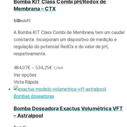
Bomba KIT Class Combi pH/Redox de
Membrana – CTX
5.00
out of 5
A Bomba KIT Class Combi de Membrana tem um caudal
constante. Incorporam um dispositivo de medição e
regulação do potencial RedOx e do valor de pH,
respetivamente.
484,07
€
–
534,25
€
C/IVA
Ver opções
Vista Rápida
Bombas doseadoras
Bomba Doseadora Exactus Volumétrica VFT
– Astralpool