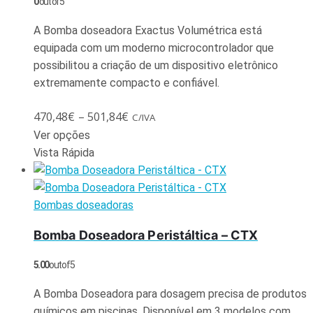
0
out of 5
A Bomba doseadora Exactus Volumétrica está
equipada com um moderno microcontrolador que
possibilitou a criação de um dispositivo eletrônico
extremamente compacto e confiável.
470,48
€
–
501,84
€
C/IVA
Ver opções
Vista Rápida
Bombas doseadoras
Bomba Doseadora Peristáltica – CTX
5.00
out of 5
A Bomba Doseadora para dosagem precisa de produtos
químicos em piscinas. Disponível em 3 modelos com