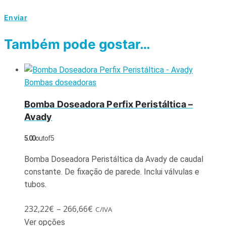
Também pode gostar…
Bombas doseadoras
Bomba Doseadora Perfix Peristáltica –
Avady
5.00
out of 5
Bomba Doseadora Peristáltica da Avady de caudal
constante. De fixação de parede. Inclui válvulas e
tubos.
232,22
€
–
266,66
€
C/IVA
Ver opções