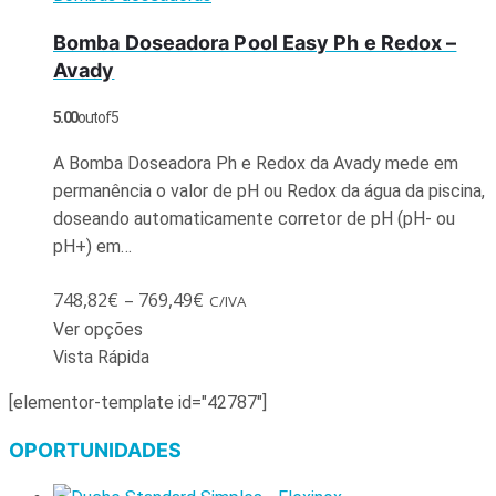
Bomba Doseadora Pool Easy Ph e Redox –
Avady
5.00
out of 5
A Bomba Doseadora Ph e Redox da Avady mede em
permanência o valor de pH ou Redox da água da piscina,
doseando automaticamente corretor de pH (pH- ou
pH+) em…
748,82
€
–
769,49
€
C/IVA
Ver opções
Vista Rápida
[elementor-template id="42787"]
OPORTUNIDADES