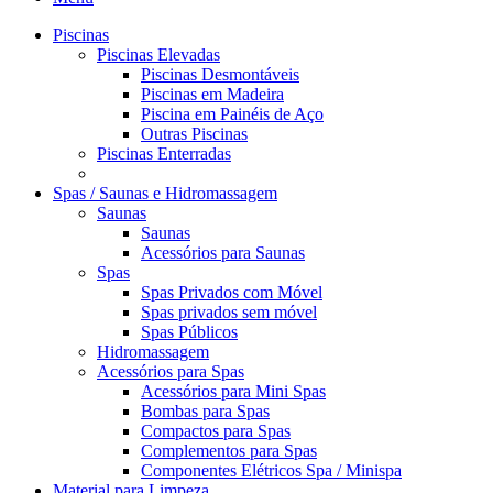
Piscinas
Piscinas Elevadas
Piscinas Desmontáveis
Piscinas em Madeira
Piscina em Painéis de Aço
Outras Piscinas
Piscinas Enterradas
Spas / Saunas e Hidromassagem
Saunas
Saunas
Acessórios para Saunas
Spas
Spas Privados com Móvel
Spas privados sem móvel
Spas Públicos
Hidromassagem
Acessórios para Spas
Acessórios para Mini Spas
Bombas para Spas
Compactos para Spas
Complementos para Spas
Componentes Elétricos Spa / Minispa
Material para Limpeza