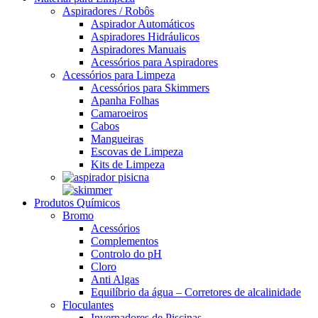
Aspiradores / Robôs
Aspirador Automáticos
Aspiradores Hidráulicos
Aspiradores Manuais
Acessórios para Aspiradores
Acessórios para Limpeza
Acessórios para Skimmers
Apanha Folhas
Camaroeiros
Cabos
Mangueiras
Escovas de Limpeza
Kits de Limpeza
Produtos Químicos
Bromo
Acessórios
Complementos
Controlo do pH
Cloro
Anti Algas
Equilíbrio da água – Corretores de alcalinidade
Floculantes
Invernadores de Piscinas