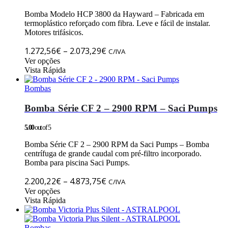
Bomba Modelo HCP 3800 da Hayward – Fabricada em
termoplástico reforçado com fibra. Leve e fácil de instalar.
Motores trifásicos.
Price
1.272,56
€
–
2.073,29
€
C/IVA
This
range:
Ver opções
product
Vista Rápida
1.272,56€
has
through
multiple
Bombas
2.073,29€
variants.
The
Bomba Série CF 2 – 2900 RPM – Saci Pumps
options
may
5.00
out of 5
be
chosen
Bomba Série CF 2 – 2900 RPM da Saci Pumps – Bomba
on
centrífuga de grande caudal com pré-filtro incorporado.
the
Bomba para piscina Saci Pumps.
product
Price
page
2.200,22
€
–
4.873,75
€
C/IVA
This
range:
Ver opções
product
Vista Rápida
2.200,22€
has
through
multiple
4.873,75€
variants.
Bombas