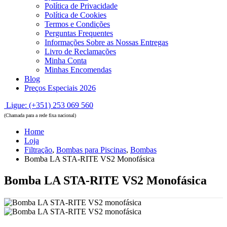
Política de Privacidade
Política de Cookies
Termos e Condições
Perguntas Frequentes
Informações Sobre as Nossas Entregas
Livro de Reclamações
Minha Conta
Minhas Encomendas
Blog
Preços Especiais 2026
Ligue: (+351) 253 069 560
(Chamada para a rede fixa nacional)
Home
Loja
Filtração
,
Bombas para Piscinas
,
Bombas
Bomba LA STA-RITE VS2 Monofásica
Bomba LA STA-RITE VS2 Monofásica