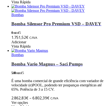
product
Vista Rápida
354,73€
has
through
multiple
398,64€
variants.
Bombas
The
options
Bomba Silensor Pro Premium VSD – DAVEY
may
be
0
out of 5
chosen
1.751,52
€
C/IVA
on
Adicionar
the
Vista Rápida
product
page
Bombas
Bomba Vario Magnus – Saci Pumps
5.00
out of 5
É uma bomba comercial de grande eficiência com variador de
velocidade (e)POOL, podendo ter poupanças energéticas até
65%. Potência de 3 a 15 CV.
Price
2.862,83
€
–
6.802,39
€
C/IVA
This
range:
Ver opções