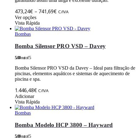
garantindo assim uma larga e excelente duração.
Price
473,24
€
–
741,69
€
C/IVA
This
range:
Ver opções
product
Vista Rápida
473,24€
has
through
multiple
Bombas
741,69€
variants.
The
Bomba Silensor PRO VSD – Davey
options
may
5.00
out of 5
be
chosen
Bomba Silensor PRO VSD da Davey – Ideal para filtração de
on
piscinas, elementos aquáticos e sistemas de aquecimento de
the
piscina e spa.
product
page
1.446,48
€
C/IVA
Adicionar
Vista Rápida
Bombas
Bomba Modelo HCP 3800 – Hayward
5.00
out of 5