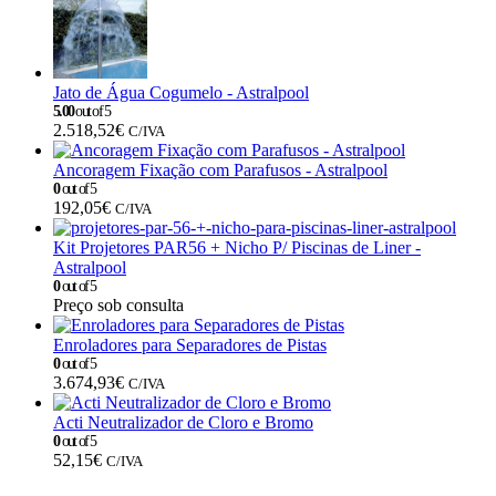
Jato de Água Cogumelo - Astralpool
5.00
out of 5
2.518,52
€
C/IVA
Ancoragem Fixação com Parafusos - Astralpool
0
out of 5
192,05
€
C/IVA
Kit Projetores PAR56 + Nicho P/ Piscinas de Liner -
Astralpool
0
out of 5
Preço sob consulta
Enroladores para Separadores de Pistas
0
out of 5
3.674,93
€
C/IVA
Acti Neutralizador de Cloro e Bromo
0
out of 5
52,15
€
C/IVA