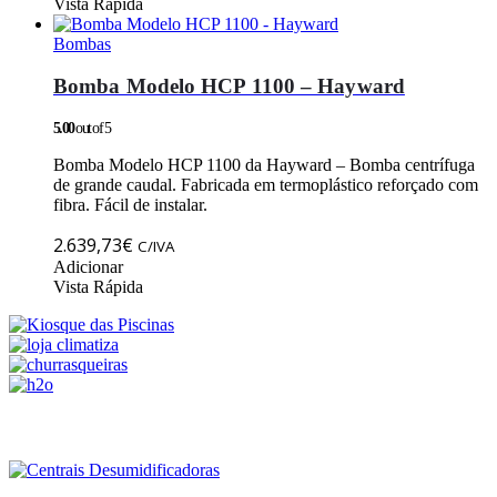
product
Vista Rápida
2.862,83€
has
through
multiple
Bombas
6.802,39€
variants.
The
Bomba Modelo HCP 1100 – Hayward
options
may
5.00
out of 5
be
chosen
Bomba Modelo HCP 1100 da Hayward – Bomba centrífuga
on
de grande caudal. Fabricada em termoplástico reforçado com
the
fibra. Fácil de instalar.
product
page
2.639,73
€
C/IVA
Adicionar
Vista Rápida