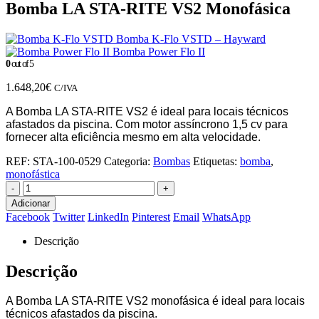
Bomba LA STA-RITE VS2 Monofásica
Bomba K-Flo VSTD – Hayward
Bomba Power Flo II
0
out of 5
1.648,20
€
C/IVA
A Bomba LA STA-RITE VS2 é ideal para locais técnicos
afastados da piscina. Com m
otor assíncrono 1,5 cv para
fornecer alta eficiência mesmo em alta velocidade.
REF:
STA-100-0529
Categoria:
Bombas
Etiquetas:
bomba
,
monofástica
-
+
Adicionar
Facebook
Twitter
LinkedIn
Pinterest
Email
WhatsApp
Descrição
Descrição
A Bomba LA STA-RITE VS2 monofásica é ideal para locais
técnicos afastados da piscina.