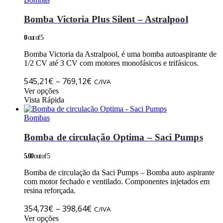
The
options
Bomba Victoria Plus Silent – Astralpool
may
be
0
out of 5
chosen
on
Bomba Victoria da Astralpool, é uma bomba autoaspirante de
the
1/2 CV até 3 CV com motores monofásicos e trifásicos.
product
Price
page
545,21
€
–
769,12
€
C/IVA
This
range:
Ver opções
product
Vista Rápida
545,21€
has
through
multiple
Bombas
769,12€
variants.
The
Bomba de circulação Optima – Saci Pumps
options
may
5.00
out of 5
be
chosen
Bomba de circulação da Saci Pumps – Bomba auto aspirante
on
com motor fechado e ventilado. Componentes injetados em
the
resina reforçada.
product
Price
page
354,73
€
–
398,64
€
C/IVA
This
range:
Ver opções