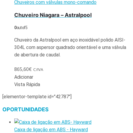
Chuveiros com válvulas mono-comando
Chuveiro Niagara – Astralpool
0
out of 5
Chuveiro da Astralpool em aço inoxidável polido AISI-
304L com aspersor quadrado orientável e uma válvula
de abertura de caudal.
865,60
€
C/IVA
Adicionar
Vista Rápida
[elementor-template id="42787"]
OPORTUNIDADES
Caixa de ligação em ABS - Hayward