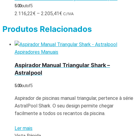
5.00
out of 5
2.116,22
€
–
2.205,41
€
C/IVA
Produtos Relacionados
Aspiradores Manuais
Aspirador Manual Triangular Shark –
Astralpool
5.00
out of 5
Aspirador de piscinas manual triangular, pertence à série
AstralPool Shark. O seu design permite chegar
facilmente a todos os recantos da piscina.
Ler mais
Vista Rápida