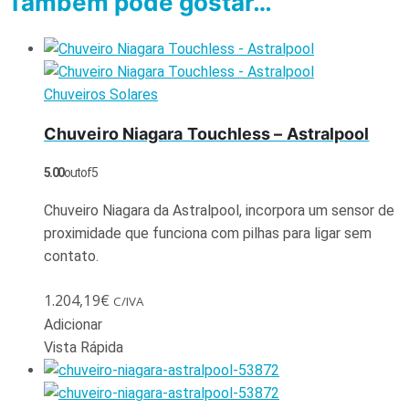
Também pode gostar…
Chuveiros Solares
Chuveiro Niagara Touchless – Astralpool
5.00
out of 5
Chuveiro Niagara da Astralpool, incorpora um sensor de
proximidade que funciona com pilhas para ligar sem
contato.
1.204,19
€
C/IVA
Adicionar
Vista Rápida