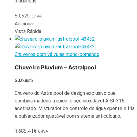
mudanças…
50,52
€
C/IVA
Adicionar
Vista Rápida
Chuveiros com válvulas mono-comando
Chuveiro Pluvium – Astralpool
5.00
out of 5
Chuveiro da Astralpool de design exclusivo que
combina madeira tropical e aço inoxidável AISI-316
acetinado. Misturador de controle de água quente e fria
e pulverizador ajustável com sistema anticalcário.
1.685,41
€
C/IVA