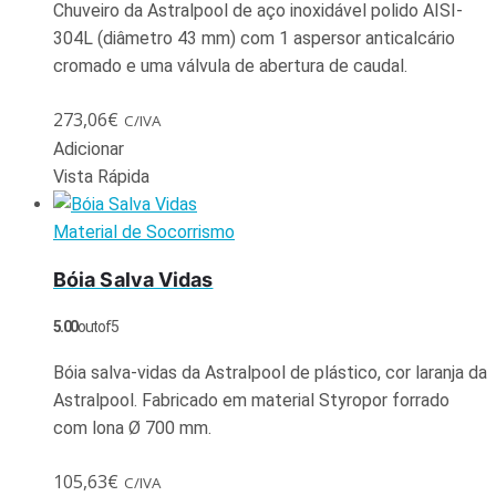
Chuveiro da Astralpool de aço inoxidável polido AISI-
304L (diâmetro 43 mm) com 1 aspersor anticalcário
cromado e uma válvula de abertura de caudal.
273,06
€
C/IVA
Adicionar
Vista Rápida
Material de Socorrismo
Bóia Salva Vidas
5.00
out of 5
Bóia salva-vidas da Astralpool de plástico, cor laranja da
Astralpool. Fabricado em material Styropor forrado
com lona Ø 700 mm.
105,63
€
C/IVA