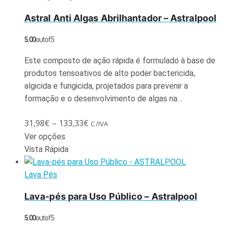
Astral Anti Algas Abrilhantador – Astralpool
5.00
out of 5
Este composto de ação rápida é formulado à base de
produtos tensoativos de alto poder bactericida,
algicida e fungicida, projetados para prevenir a
formação e o desenvolvimento de algas na…
31,98
€
–
133,33
€
C/IVA
Ver opções
Vista Rápida
Lava Pés
Lava-pés para Uso Público – Astralpool
5.00
out of 5