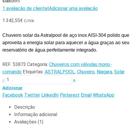
5.00
out of 5
1
avaliação de cliente
|
Adicionar uma avaliação
1.342,55
€
C/IVA
Chuveiro solar da Astralpool
 de aço inox AISI-304 polido que 
aproveita a energia solar para aquecer a água graças ao seu 
reservatório de água perfeitamente integrado.
REF:
53873
Categoria:
Chuveiros com válvulas mono-
comando
Etiquetas:
ASTRALPOOL
,
Chuveiro
,
Niagara
,
Solar
-
+
Adicionar
Facebook
Twitter
LinkedIn
Pinterest
Email
WhatsApp
Descrição
Informação adicional
Avaliações (1)