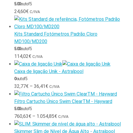
5.00
out of 5
24,60
€
C/IVA
Kits Standard Fotómetros Padrão Cloro
MD100/MD200
5.00
out of 5
114,02
€
C/IVA
Caixa de ligação Unik - Astralpool
0
out of 5
32,77
€
–
36,41
€
C/IVA
Filtro Cartucho Único Swim ClearTM - Hayward
5.00
out of 5
760,63
€
–
1.054,85
€
C/IVA
Skimmer Slim de Nível de Água Alto - Astralpool