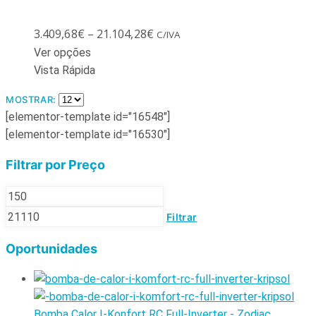
3.409,68
€
–
21.104,28
€
C/IVA
Ver opções
Vista Rápida
MOSTRAR:
[elementor-template id="16548"]
[elementor-template id="16530"]
Filtrar por Preço
Filtrar
Oportunidades
Bomba Calor I-Konfort RC Full-Inverter - Zodiac