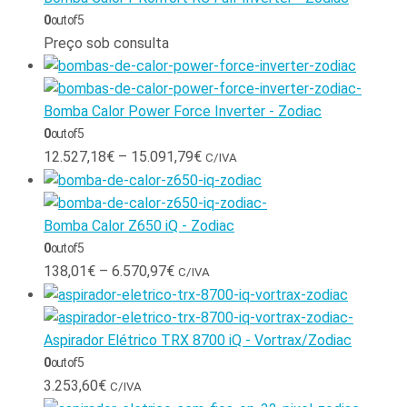
0
out of 5
Preço sob consulta
Bomba Calor Power Force Inverter - Zodiac
0
out of 5
12.527,18
€
–
15.091,79
€
C/IVA
Bomba Calor Z650 iQ - Zodiac
0
out of 5
138,01
€
–
6.570,97
€
C/IVA
Aspirador Elétrico TRX 8700 iQ - Vortrax/Zodiac
0
out of 5
3.253,60
€
C/IVA