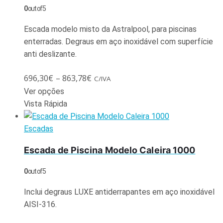
0
out of 5
Escada modelo misto da Astralpool, para piscinas
enterradas. Degraus em aço inoxidável com superfície
anti deslizante.
696,30
€
–
863,78
€
C/IVA
Ver opções
Vista Rápida
Escadas
Escada de Piscina Modelo Caleira 1000
0
out of 5
Inclui degraus LUXE antiderrapantes em aço inoxidável
AISI-316.