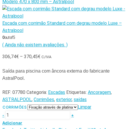
Modelo 470 x 800 mm – Astralpool
Escada com corrimão Standard com degrau modelo Luxe –
Astralpool
0
out of 5
( Ainda não existem avaliações. )
306,74
€
–
370,45
€
C/IVA
Saída para piscina com âncora externa do fabricante
AstralPool.
REF:
07780
Categoria:
Escadas
Etiquetas:
Ancoragem
,
ASTRALPOOL
,
Corrimões
,
exterior
,
saídas
Limpar
CORRIMÕES
-
+
Adicionar