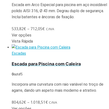
Escada em Arco Especial para piscina em aço inoxidável
polido AISI 316, Ø 43 mm. Degrau duplo de segurança.
Inclui batentes e âncoras de fixação.
533,82
€
–
712,05
€
C/IVA
Ver opções
Vista Rápida
Escadas
Escada para Piscina com Caleira
0
out of 5
Incorpora uma curvatura com raio variável no troço de
agarre, dando um aspeto mais moderno e atrativo.
804,62
€
–
1.018,51
€
C/IVA
Ver opções