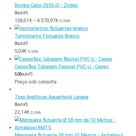
Bomba Calor Z650 iQ - Zodiac
0
out of 5
138,01
€
–
6.570,97
€
C/IVA
Termómetro Flutuante Branco
0
out of 5
5,04
€
C/IVA
Cepexflex Tubagem Flexível PVC-U - Cepex
5.00
out of 5
Preço sob consulta
Tiras Analíticas Aquacheck Laranja
0
out of 5
22,14
€
C/IVA
Mangueira flutuante 38 mm 10 Metros - Astralpool