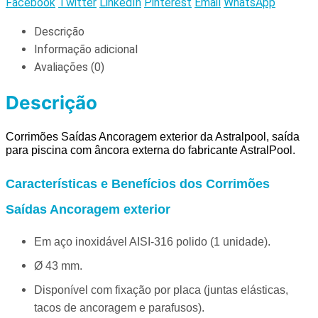
Facebook
Twitter
LinkedIn
Pinterest
Email
WhatsApp
Descrição
Informação adicional
Avaliações (0)
Descrição
Corrimões Saídas Ancoragem exterior da Astralpool, s
aída
para piscina com âncora externa do fabricante AstralPool.
Características e Benefícios dos Corrimões
Saídas Ancoragem exterior
Em aço inoxidável AISI-316 polido (1 unidade).
Ø 43 mm.
Disponível com fixação por placa (juntas elásticas,
tacos de ancoragem e parafusos).