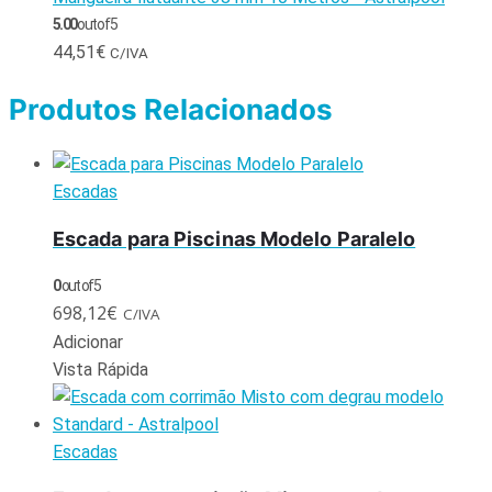
5.00
out of 5
44,51
€
C/IVA
Produtos Relacionados
Escadas
Escada para Piscinas Modelo Paralelo
0
out of 5
698,12
€
C/IVA
Adicionar
Vista Rápida
Escadas