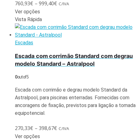
760,93
€
–
999,40
€
C/IVA
Ver opções
Vista Rápida
Escadas
Escada com corrimão Standard com degrau
modelo Standard – Astralpool
0
out of 5
Escada com corrimão e degrau modelo Standard da
Astralpool, para piscinas enterradas. Fornecidas com
ancoragens de fixação, previstos para ligação a tomada
equipotencial.
270,33
€
–
398,67
€
C/IVA
Ver opções