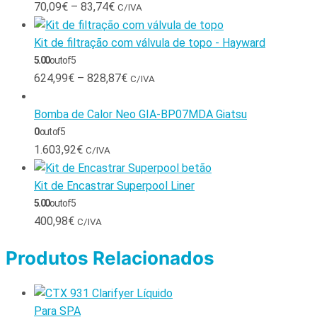
70,09
€
–
83,74
€
C/IVA
Kit de filtração com válvula de topo - Hayward
5.00
out of 5
624,99
€
–
828,87
€
C/IVA
Bomba de Calor Neo GIA-BP07MDA Giatsu
0
out of 5
1.603,92
€
C/IVA
Kit de Encastrar Superpool Liner
5.00
out of 5
400,98
€
C/IVA
Produtos Relacionados
Para SPA