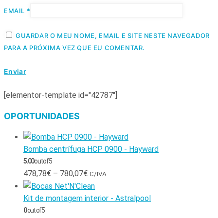
EMAIL
*
GUARDAR O MEU NOME, EMAIL E SITE NESTE NAVEGADOR
PARA A PRÓXIMA VEZ QUE EU COMENTAR.
[elementor-template id="42787"]
OPORTUNIDADES
Bomba centrífuga HCP 0900 - Hayward
5.00
out of 5
478,78
€
–
780,07
€
C/IVA
Kit de montagem interior - Astralpool
0
out of 5