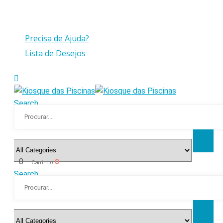
Compras > a 175€ C/IVA com peso até 30 Kg
Precisa de Ajuda?
Lista de Desejos
Search
0
0
Carrinho
Search