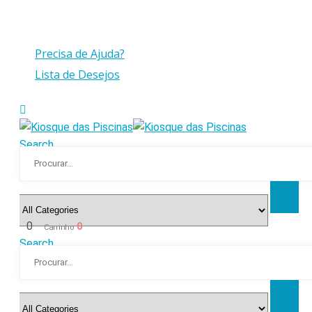
Compras > a 175€ C/IVA com peso até 30 Kg
Precisa de Ajuda?
Lista de Desejos
Search
0
0
Carrinho
Search