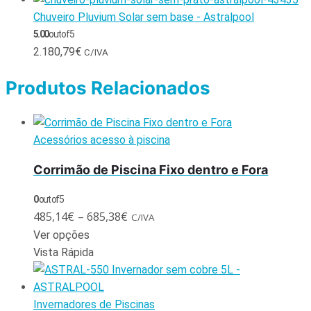
Chuveiro Pluvium Solar sem base - Astralpool
5.00
out of 5
2.180,79
€
C/IVA
Produtos Relacionados
Acessórios acesso à piscina
Corrimão de Piscina Fixo dentro e Fora
0
out of 5
485,14
€
–
685,38
€
C/IVA
Ver opções
Vista Rápida
Invernadores de Piscinas