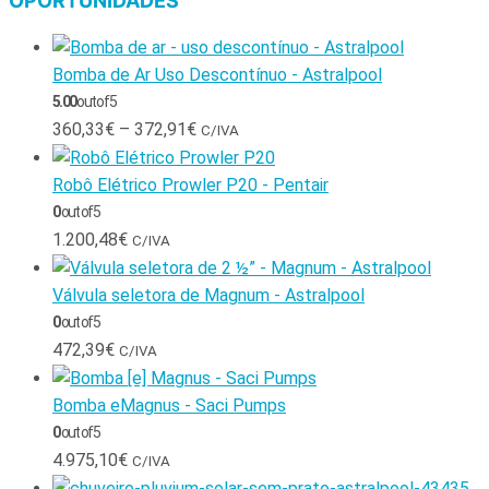
OPORTUNIDADES
Bomba de Ar Uso Descontínuo - Astralpool
5.00
out of 5
360,33
€
–
372,91
€
C/IVA
Robô Elétrico Prowler P20 - Pentair
0
out of 5
1.200,48
€
C/IVA
Válvula seletora de Magnum - Astralpool
0
out of 5
472,39
€
C/IVA
Bomba eMagnus - Saci Pumps
0
out of 5
4.975,10
€
C/IVA