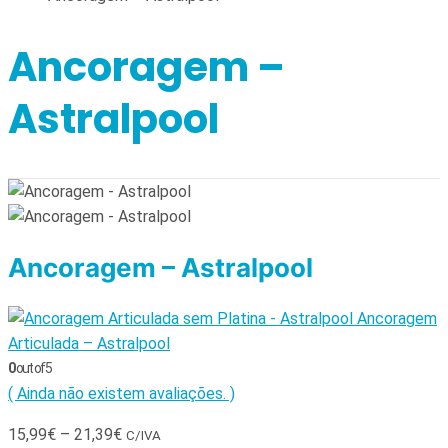
Ancoragem –
Astralpool
Ancoragem – Astralpool
Ancoragem
Articulada – Astralpool
0
out of 5
( Ainda não existem avaliações. )
15,99
€
–
21,39
€
C/IVA