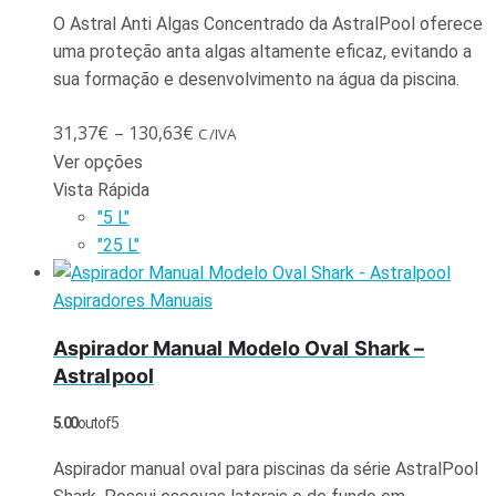
O Astral Anti Algas Concentrado da AstralPool oferece
uma proteção anta algas altamente eficaz, evitando a
sua formação e desenvolvimento na água da piscina.
31,37
€
–
130,63
€
C/IVA
Ver opções
Vista Rápida
"5 L"
"25 L"
Aspiradores Manuais
Aspirador Manual Modelo Oval Shark –
Astralpool
5.00
out of 5
Aspirador manual oval para piscinas da série AstralPool