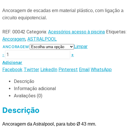
Ancoragem de escadas em material plástico, com ligação a
circuito equipotencial.
REF:
00042
Categoria:
Acessórios acesso à piscina
Etiquetas:
Ancoragem
,
ASTRALPOOL
Limpar
ANCORAGEM
-
+
Adicionar
Facebook
Twitter
LinkedIn
Pinterest
Email
WhatsApp
Descrição
Informação adicional
Avaliações (0)
Descrição
Ancoragem da Astralpool
, para tubo Ø 43 mm.