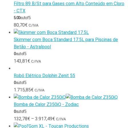
Filtro 89 B/St para Gases com Alto Conteúdo em Cloro
- CTX
5.00
out of 5
80,70
€
C/IVA
Skimmer com Boca Standard 17.5L para Piscinas de
Betão - Astralpool
0
out of 5
143,81
€
C/IVA
Robô Elétrico Dolphin Zenit 55
0
out of 5
1.715,85
€
C/IVA
Bomba de Calor Z350iQ - Zodiac
0
out of 5
132,78
€
–
3.917,49
€
C/IVA