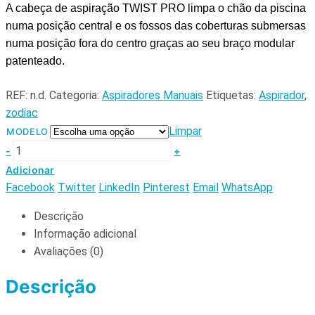
A cabeça de aspiração TWIST PRO limpa o chão da piscina
numa posição central e os fossos das coberturas submersas
numa posição fora do centro graças ao seu braço modular
patenteado.
REF:
n.d.
Categoria:
Aspiradores Manuais
Etiquetas:
Aspirador
,
zodiac
Limpar
MODELO
-
+
Adicionar
Facebook
Twitter
LinkedIn
Pinterest
Email
WhatsApp
Descrição
Informação adicional
Avaliações (0)
Descrição