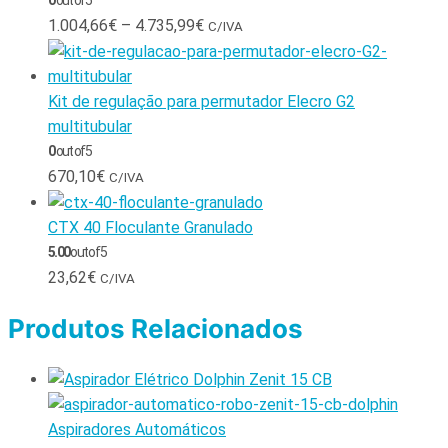
1.004,66
€
–
4.735,99
€
C/IVA
Kit de regulação para permutador Elecro G2
multitubular
0
out of 5
670,10
€
C/IVA
CTX 40 Floculante Granulado
5.00
out of 5
23,62
€
C/IVA
Produtos Relacionados
Aspiradores Automáticos