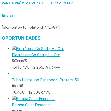
PARA A PRÓXIMA VEZ QUE EU COMENTAR.
[elementor-template id="42787"]
OPORTUNIDADES
Eletrólises Go Salt pH - Ctx
5.00
out of 5
1.435,47
€
–
2.256,19
€
C/IVA
Tubo Hidrotubo Espiropool Protect 50
0
out of 5
10,46
€
–
12,30
€
C/IVA
Bomba Calor Essencial
0
out of 5