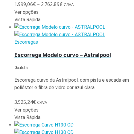
1.999,06
€
–
2.762,89
€
C/IVA
Ver opções
Vista Rápida
Escorregas
Escorrega Modelo curvo – Astralpool
0
out of 5
Escorrega curvo da Astralpool, com pista e escada em
poliéster e fibra de vidro cor azul clara.
3.925,24
€
C/IVA
Ver opções
Vista Rápida