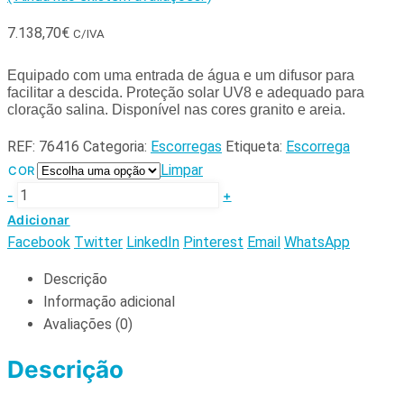
7.138,70
€
C/IVA
Equipado com uma entrada de água e um difusor para
facilitar a descida. Proteção solar UV8 e adequado para
cloração salina. Disponível nas cores granito e areia.
REF:
76416
Categoria:
Escorregas
Etiqueta:
Escorrega
Limpar
COR
-
+
Adicionar
Facebook
Twitter
LinkedIn
Pinterest
Email
WhatsApp
Descrição
Informação adicional
Avaliações (0)
Descrição