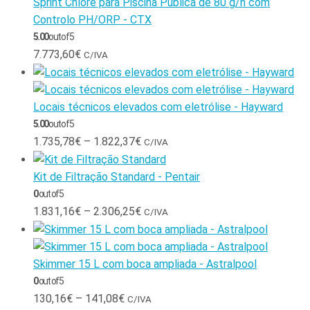
Sprint Chlore para Piscina Pública de 80 g/h com
Controlo PH/ORP - CTX
5.00
out of 5
7.773,60
€
C/IVA
Locais técnicos elevados com eletrólise - Hayward
5.00
out of 5
1.735,78
€
–
1.822,37
€
C/IVA
Kit de Filtração Standard - Pentair
0
out of 5
1.831,16
€
–
2.306,25
€
C/IVA
Skimmer 15 L com boca ampliada - Astralpool
0
out of 5
130,16
€
–
141,08
€
C/IVA