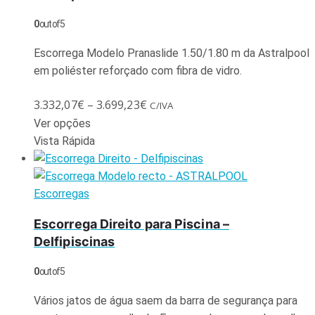
0
out of 5
Escorrega Modelo Pranaslide 1.50/1.80 m da Astralpool
em poliéster reforçado com fibra de vidro.
3.332,07
€
–
3.699,23
€
C/IVA
Ver opções
Vista Rápida
Escorregas
Escorrega Direito para Piscina –
Delfipiscinas
0
out of 5
Vários jatos de água saem da barra de segurança para