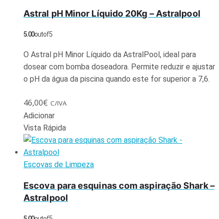
Astral pH Minor Líquido 20Kg – Astralpool
5.00
out of 5
O Astral pH Minor Líquido da AstralPool, ideal para
dosear com bomba doseadora. Permite reduzir e ajustar
o pH da água da piscina quando este for superior a 7,6.
46,00
€
C/IVA
Adicionar
Vista Rápida
Escovas de Limpeza
Escova para esquinas com aspiração Shark –
Astralpool
5.00
out of 5