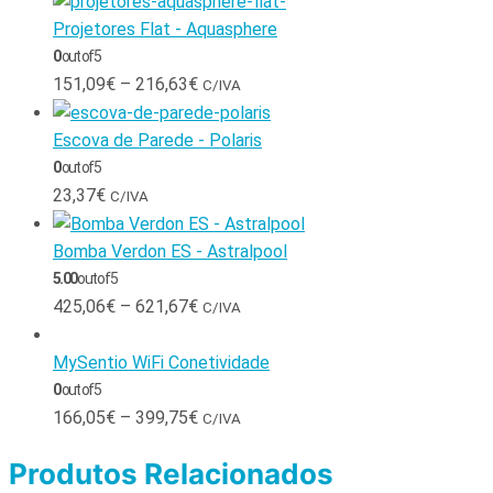
Projetores Flat - Aquasphere
0
out of 5
151,09
€
–
216,63
€
C/IVA
Escova de Parede - Polaris
0
out of 5
23,37
€
C/IVA
Bomba Verdon ES - Astralpool
5.00
out of 5
425,06
€
–
621,67
€
C/IVA
MySentio WiFi Conetividade
0
out of 5
166,05
€
–
399,75
€
C/IVA
Produtos Relacionados