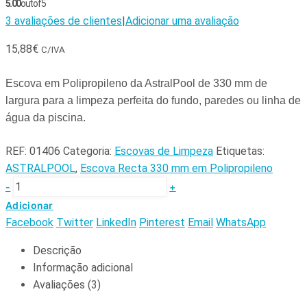
5.00
out of 5
3
avaliações de clientes
|
Adicionar uma avaliação
15,88
€
C/IVA
Escova em Polipropileno da AstralPool de 330 mm de
largura para a limpeza perfeita do fundo, paredes ou linha de
água da piscina.
REF:
01406
Categoria:
Escovas de Limpeza
Etiquetas:
ASTRALPOOL
,
Escova Recta 330 mm em Polipropileno
-
+
Adicionar
Facebook
Twitter
LinkedIn
Pinterest
Email
WhatsApp
Descrição
Informação adicional
Avaliações (3)