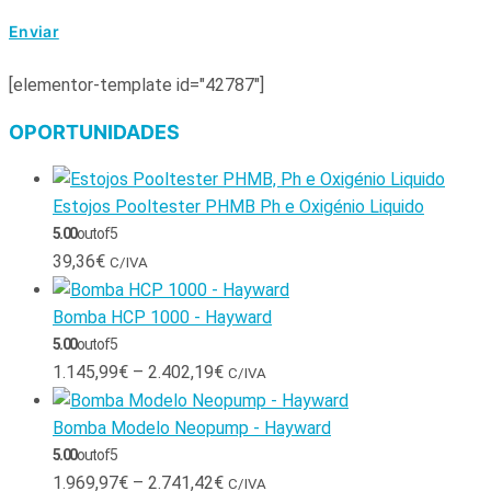
[elementor-template id="42787"]
OPORTUNIDADES
Estojos Pooltester PHMB Ph e Oxigénio Liquido
5.00
out of 5
39,36
€
C/IVA
Bomba HCP 1000 - Hayward
5.00
out of 5
1.145,99
€
–
2.402,19
€
C/IVA
Bomba Modelo Neopump - Hayward
5.00
out of 5
1.969,97
€
–
2.741,42
€
C/IVA