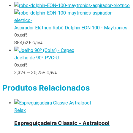
Aspirador Elétrico Robô Dolphin EON 100 - Maytronics
0
out of 5
884,62
€
C/IVA
Joelho de 90º PVC-U
0
out of 5
3,32
€
–
30,75
€
C/IVA
Produtos Relacionados
Relax
Espreguiçadeira Classic – Astralpool