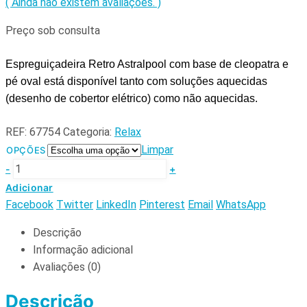
( Ainda não existem avaliações. )
Preço sob consulta
Espreguiçadeira Retro Astralpool com base de cleopatra e
pé oval está disponível tanto com soluções aquecidas
(desenho de cobertor elétrico) como não aquecidas.
REF:
67754
Categoria:
Relax
Limpar
OPÇÕES
-
+
Adicionar
Facebook
Twitter
LinkedIn
Pinterest
Email
WhatsApp
Descrição
Informação adicional
Avaliações (0)
Descrição