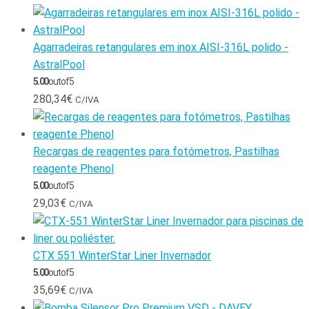
Agarradeiras retangulares em inox AISI-316L polido -
AstralPool
5.00
out of 5
280,34
€
C/IVA
Recargas de reagentes para fotómetros, Pastilhas
reagente Phenol
5.00
out of 5
29,03
€
C/IVA
CTX 551 WinterStar Liner Invernador
5.00
out of 5
35,69
€
C/IVA