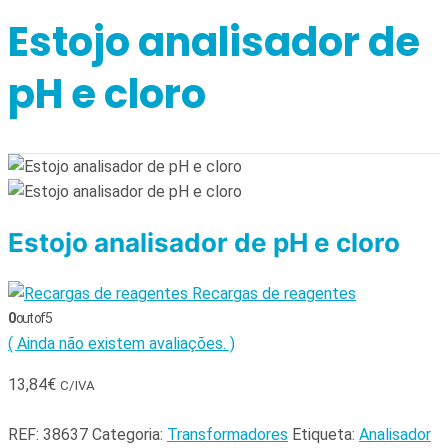
Estojo analisador de
pH e cloro
Estojo analisador de pH e cloro
Recargas de reagentes
0
out of 5
( Ainda não existem avaliações. )
13,84
€
C/IVA
REF:
38637
Categoria:
Transformadores
Etiqueta:
Analisador