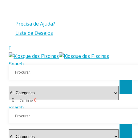
Compras > a 175€ C/IVA com peso até 30 Kg
Precisa de Ajuda?
Lista de Desejos
Search
0
0
Carrinho
Search