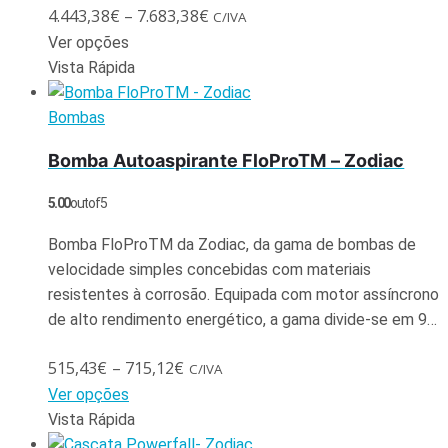
4.443,38
€
–
7.683,38
€
C/IVA
Ver opções
Vista Rápida
Bombas
Bomba Autoaspirante FloProTM – Zodiac
5.00
out of 5
Bomba FloProTM da Zodiac, da gama de bombas de
velocidade simples concebidas com materiais
resistentes à corrosão. Equipada com motor assíncrono
de alto rendimento energético, a gama divide-se em 9…
515,43
€
–
715,12
€
C/IVA
Ver opções
Vista Rápida