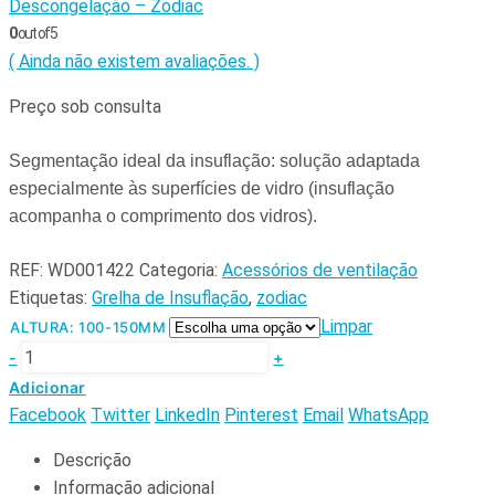
Descongelação – Zodiac
0
out of 5
( Ainda não existem avaliações. )
Preço sob consulta
Segmentação ideal da insuflação: solução adaptada
especialmente às superfícies de vidro (insuflação
acompanha o comprimento dos vidros).
REF:
WD001422
Categoria:
Acessórios de ventilação
Etiquetas:
Grelha de Insuflação
,
zodiac
Limpar
ALTURA: 100-150MM
-
+
Adicionar
Facebook
Twitter
LinkedIn
Pinterest
Email
WhatsApp
Descrição
Informação adicional