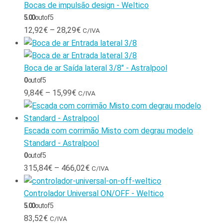
Bocas de impulsão design - Weltico
5.00
out of 5
12,92
€
–
28,29
€
C/IVA
Boca de ar Saída lateral 3/8" - Astralpool
0
out of 5
9,84
€
–
15,99
€
C/IVA
Escada com corrimão Misto com degrau modelo
Standard - Astralpool
0
out of 5
315,84
€
–
466,02
€
C/IVA
Controlador Universal ON/OFF - Weltico
5.00
out of 5
83,52
€
C/IVA