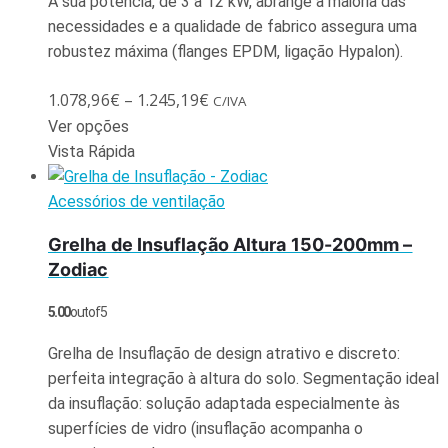
A sua potência, de 3 a 12 kW, abrange a maioria das
necessidades e a qualidade de fabrico assegura uma
robustez máxima (flanges EPDM, ligação Hypalon).
1.078,96
€
–
1.245,19
€
C/IVA
Ver opções
Vista Rápida
Acessórios de ventilação
Grelha de Insuflação Altura 150-200mm –
Zodiac
5.00
out of 5
Grelha de Insuflação de design atrativo e discreto:
perfeita integração à altura do solo. Segmentação ideal
da insuflação: solução adaptada especialmente às
superfícies de vidro (insuflação acompanha o