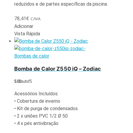
reduzidos e de partes específicas da piscina.
78,41
€
C/IVA
Adicionar
Vista Rápida
Bombas de calor
Bomba de Calor Z550 iQ – Zodiac
5.00
out of 5
Acessórios Incluídos:
• Cobertura de inverno
• Kit de purga de condensados
• 2 x uniões PVC 1/2 Ø 50
• 4 x pés antivibração