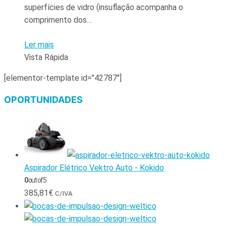
superfícies de vidro (insuflação acompanha o
comprimento dos…
Ler mais
Vista Rápida
[elementor-template id="42787"]
OPORTUNIDADES
Aspirador Elétrico Vektro Auto - Kokido
0
out of 5
385,81
€
C/IVA