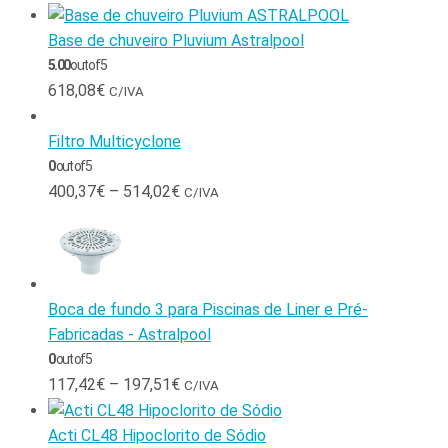
Base de chuveiro Pluvium Astralpool
5.00
out of 5
618,08
€
C/IVA
Filtro Multicyclone
0
out of 5
400,37
€
–
514,02
€
C/IVA
Boca de fundo 3 para Piscinas de Liner e Pré-
Fabricadas - Astralpool
0
out of 5
117,42
€
–
197,51
€
C/IVA
Acti CL48 Hipoclorito de Sódio