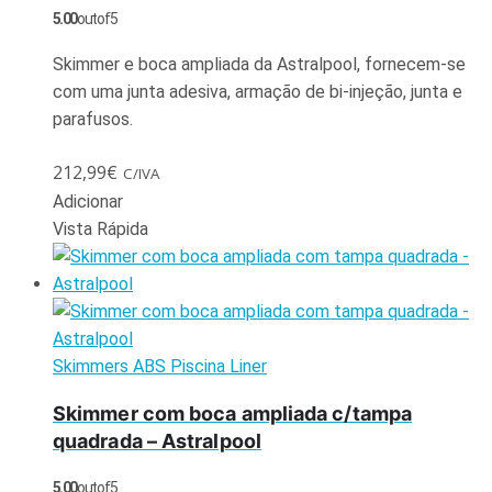
5.00
out of 5
Skimmer e boca ampliada da Astralpool, fornecem-se
com uma junta adesiva, armação de bi-injeção, junta e
parafusos.
212,99
€
C/IVA
Adicionar
Vista Rápida
Skimmers ABS Piscina Liner
Skimmer com boca ampliada c/tampa
quadrada – Astralpool
5.00
out of 5