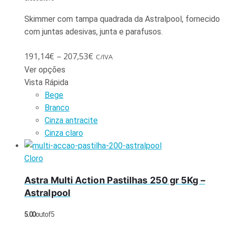
Skimmer com tampa quadrada da Astralpool, fornecido
com juntas adesivas, junta e parafusos.
191,14
€
–
207,53
€
C/IVA
Ver opções
Vista Rápida
Bege
Branco
Cinza antracite
Cinza claro
Cloro
Astra Multi Action Pastilhas 250 gr 5Kg –
Astralpool
5.00
out of 5