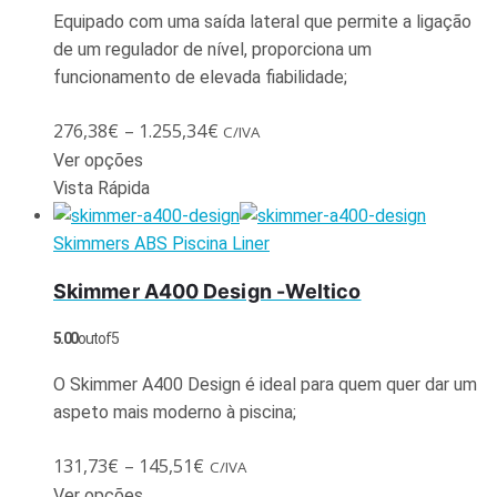
Equipado com uma saída lateral que permite a ligação
de um regulador de nível, proporciona um
funcionamento de elevada fiabilidade;
276,38
€
–
1.255,34
€
C/IVA
Ver opções
Vista Rápida
Skimmers ABS Piscina Liner
Skimmer A400 Design -Weltico
5.00
out of 5
O Skimmer A400 Design é ideal para quem quer dar um
aspeto mais moderno à piscina;
131,73
€
–
145,51
€
C/IVA
Ver opções