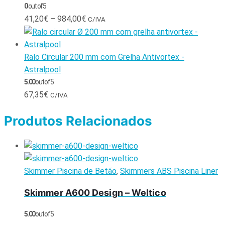
0
out of 5
41,20
€
–
984,00
€
C/IVA
Ralo Circular 200 mm com Grelha Antivortex -
Astralpool
5.00
out of 5
67,35
€
C/IVA
Produtos Relacionados
Skimmer Piscina de Betão
,
Skimmers ABS Piscina Liner
Skimmer A600 Design – Weltico
5.00
out of 5