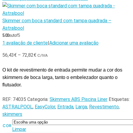
Skimmer com boca standard com tampa quadrada –
Astralpool
5.00
out of 5
1
avaliação de cliente
|
Adicionar uma avaliação
56,43
€
–
72,82
€
C/IVA
O kit de revestimento de entrada permite mudar a cor dos
skimmers de boca larga, tanto o embelezador quanto o
flutuador.
REF:
74035
Categoria:
Skimmers ABS Piscina Liner
Etiquetas:
ASTRALPOOL
,
EasyColor
,
Entrada
,
Larga
,
Revestimento
,
skimmers
COR
Limpar