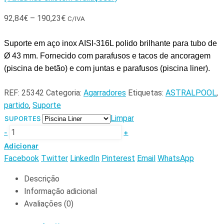
92,84
€
–
190,23
€
C/IVA
Suporte e
m aço inox AISI-316L polido brilhante para tubo de
Ø 43 mm.
Fornecido com parafusos e tacos de ancoragem
(piscina de betão) e com juntas e parafusos (piscina liner).
REF:
25342
Categoria:
Agarradores
Etiquetas:
ASTRALPOOL
,
partido
,
Suporte
Limpar
SUPORTES
-
+
Adicionar
Facebook
Twitter
LinkedIn
Pinterest
Email
WhatsApp
Descrição
Informação adicional
Avaliações (0)