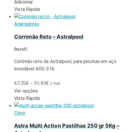
Adicionar
Vista Rápida
Agarradores
Corrimão Reto – Astralpool
0
out of 5
Corrimão reto da Astralpool, para piscinas em aço
inoxidável AISI-316.
67,35
€
–
91,93
€
C/IVA
Ver opções
Vista Rápida
Cloro
Astra Multi Action Pastilhas 250 gr 5Kg –