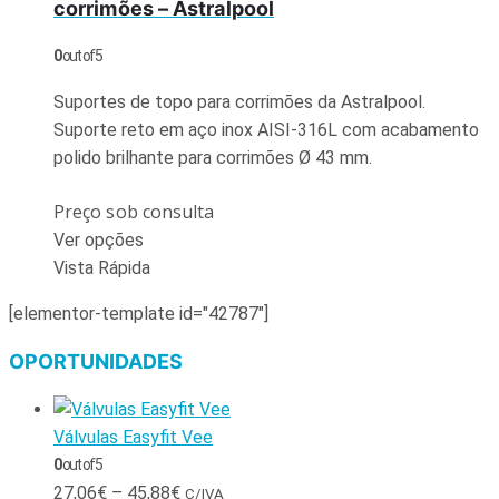
corrimões – Astralpool
0
out of 5
Suportes de topo para corrimões da Astralpool.
Suporte reto em aço inox AISI-316L com acabamento
polido brilhante para corrimões Ø 43 mm.
Preço sob consulta
Ver opções
Vista Rápida
[elementor-template id="42787"]
OPORTUNIDADES
Válvulas Easyfit Vee
0
out of 5
27,06
€
–
45,88
€
C/IVA