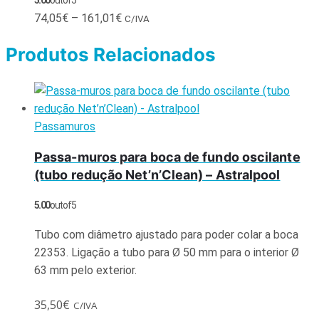
74,05
€
–
161,01
€
C/IVA
Produtos Relacionados
Passamuros
Passa-muros para boca de fundo oscilante
(tubo redução Net’n’Clean) – Astralpool
5.00
out of 5
Tubo com diâmetro ajustado para poder colar a boca
22353. Ligação a tubo para Ø 50 mm para o interior Ø
63 mm pelo exterior.
35,50
€
C/IVA