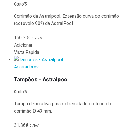
0
out of 5
Corrimão da Astralpool. Extensão curva do corrimão
(cotovelo 90º) da AstralPool.
160,20
€
C/IVA
Adicionar
Vista Rápida
Agarradores
Tampões – Astralpool
0
out of 5
Tampa decorativa para extremidade do tubo do
corrimão Ø 43 mm.
31,86
€
C/IVA