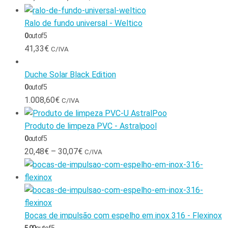
Ralo de fundo universal - Weltico
0
out of 5
41,33
€
C/IVA
Duche Solar Black Edition
0
out of 5
1.008,60
€
C/IVA
Produto de limpeza PVC - Astralpool
0
out of 5
20,48
€
–
30,07
€
C/IVA
Bocas de impulsão com espelho em inox 316 - Flexinox
5.00
out of 5