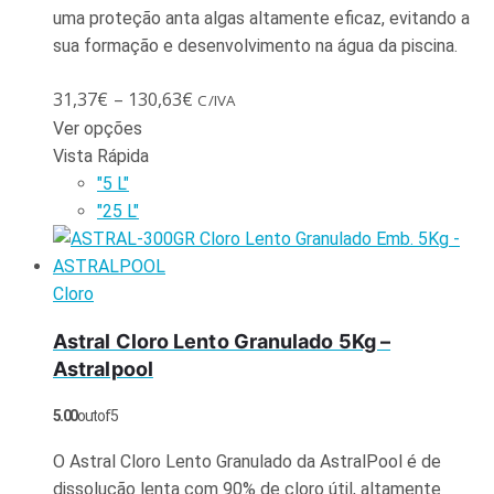
uma proteção anta algas altamente eficaz, evitando a
sua formação e desenvolvimento na água da piscina.
31,37
€
–
130,63
€
C/IVA
Ver opções
Vista Rápida
"5 L"
"25 L"
Cloro
Astral Cloro Lento Granulado 5Kg –
Astralpool
5.00
out of 5
O Astral Cloro Lento Granulado da AstralPool é de
dissolução lenta com 90% de cloro útil, altamente