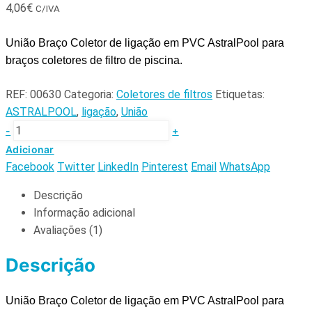
4,06
€
C/IVA
União Braço Coletor de ligação em PVC AstralPool para
braços coletores de filtro de piscina.
REF:
00630
Categoria:
Coletores de filtros
Etiquetas:
ASTRALPOOL
,
ligação
,
União
-
+
Adicionar
Facebook
Twitter
LinkedIn
Pinterest
Email
WhatsApp
Descrição
Informação adicional
Avaliações (1)
Descrição
União Braço Coletor de ligação em PVC AstralPool para