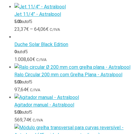
Jet 11/4” - Astralpool
5.00
out of 5
23,37
€
–
64,06
€
C/IVA
Duche Solar Black Edition
0
out of 5
1.008,60
€
C/IVA
Ralo Circular 200 mm com Grelha Plana - Astralpool
5.00
out of 5
97,64
€
C/IVA
Agitador manual - Astralpool
5.00
out of 5
569,74
€
C/IVA