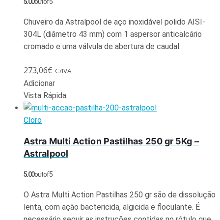
5.00
out of 5
Chuveiro da Astralpool de aço inoxidável polido AISI-
304L (diâmetro 43 mm) com 1 aspersor anticalcário
cromado e uma válvula de abertura de caudal.
273,06
€
C/IVA
Adicionar
Vista Rápida
Cloro
Astra Multi Action Pastilhas 250 gr 5Kg –
Astralpool
5.00
out of 5
O Astra Multi Action Pastilhas 250 gr são de dissolução
lenta, com ação bactericida, algicida e floculante. É
necessário seguir as instruções contidas no rótulo que