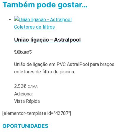
Também pode gostar…
Coletores de filtros
União ligação – Astralpool
5.00
out of 5
União de ligação em PVC AstralPool para braços
coletores de filtro de piscina.
2,52
€
C/IVA
Adicionar
Vista Rápida
[elementor-template id="42787"]
OPORTUNIDADES