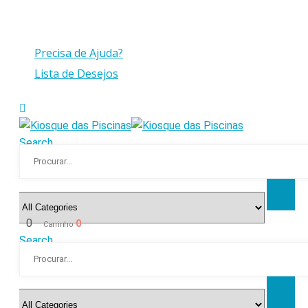
Compras > a 175€ C/IVA com peso até 30 Kg
Precisa de Ajuda?
Lista de Desejos
Search
0
0
Carrinho
Search