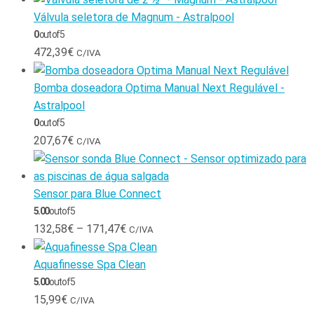
Válvula seletora de Magnum - Astralpool
0
out of 5
472,39
€
C/IVA
Bomba doseadora Optima Manual Next Regulável -
Astralpool
0
out of 5
207,67
€
C/IVA
Sensor para Blue Connect
5.00
out of 5
132,58
€
–
171,47
€
C/IVA
Aquafinesse Spa Clean
5.00
out of 5
15,99
€
C/IVA