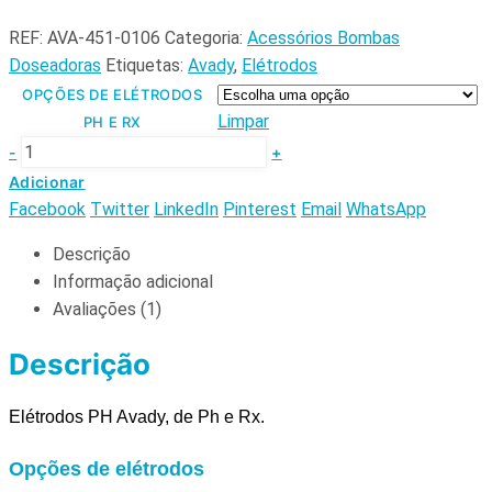
REF:
AVA-451-0106
Categoria:
Acessórios Bombas
Doseadoras
Etiquetas:
Avady
,
Elétrodos
OPÇÕES DE ELÉTRODOS
Limpar
PH E RX
-
+
Adicionar
Facebook
Twitter
LinkedIn
Pinterest
Email
WhatsApp
Descrição
Informação adicional
Avaliações (1)
Descrição
Elétrodos PH Avady, de
Ph e Rx.
Opções de elétrodos