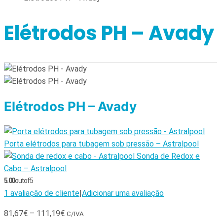
Elétrodos PH – Avady
Elétrodos PH – Avady
Porta elétrodos para tubagem sob pressão – Astralpool
Sonda de Redox e
Cabo – Astralpool
5.00
out of 5
1
avaliação de cliente
|
Adicionar uma avaliação
81,67
€
–
111,19
€
C/IVA