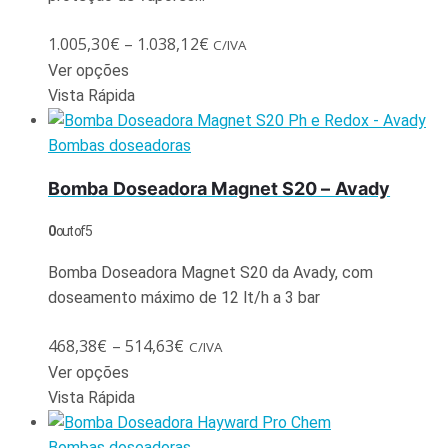
1.005,30
€
–
1.038,12
€
C/IVA
Ver opções
Vista Rápida
Bombas doseadoras
Bomba Doseadora Magnet S20 – Avady
0
out of 5
Bomba Doseadora Magnet S20 da Avady, com
doseamento máximo de 12 lt/h a 3 bar
468,38
€
–
514,63
€
C/IVA
Ver opções
Vista Rápida
Bombas doseadoras