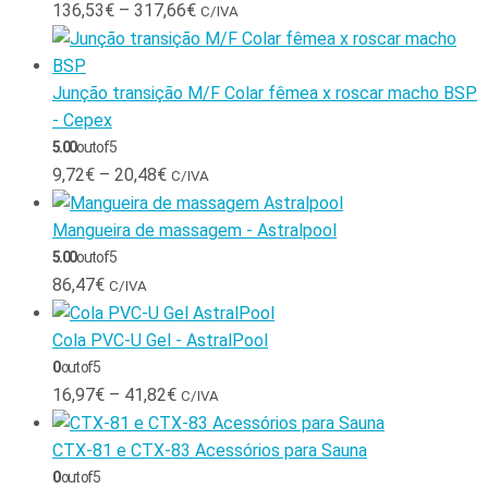
136,53
€
–
317,66
€
C/IVA
Junção transição M/F Colar fêmea x roscar macho BSP
- Cepex
5.00
out of 5
9,72
€
–
20,48
€
C/IVA
Mangueira de massagem - Astralpool
5.00
out of 5
86,47
€
C/IVA
Cola PVC-U Gel - AstralPool
0
out of 5
16,97
€
–
41,82
€
C/IVA
CTX-81 e CTX-83 Acessórios para Sauna
0
out of 5