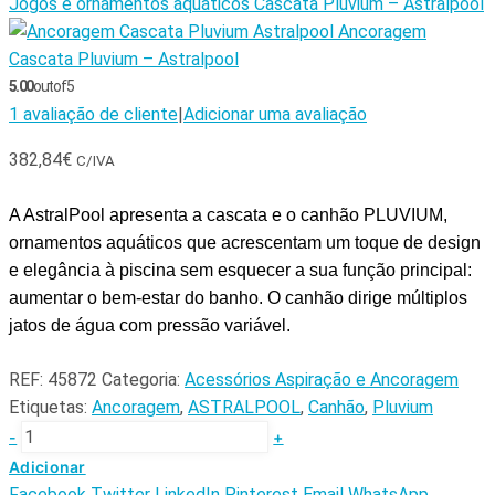
Jogos e ornamentos aquáticos Cascata Pluvium – Astralpool
Ancoragem
Cascata Pluvium – Astralpool
5.00
out of 5
1
avaliação de cliente
|
Adicionar uma avaliação
382,84
€
C/IVA
A AstralPool apresenta a cascata e o canhão PLUVIUM,
ornamentos aquáticos que acrescentam um toque de design
e elegância à piscina sem esquecer a sua função principal:
aumentar o bem-estar do banho. O canhão dirige múltiplos
jatos de água com pressão variável.
REF:
45872
Categoria:
Acessórios Aspiração e Ancoragem
Etiquetas:
Ancoragem
,
ASTRALPOOL
,
Canhão
,
Pluvium
-
+
Adicionar
Facebook
Twitter
LinkedIn
Pinterest
Email
WhatsApp