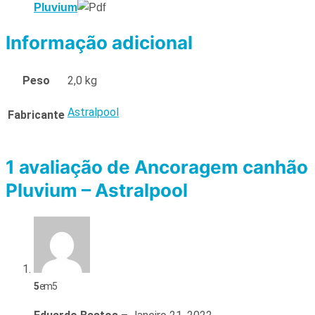
Pluvium
Informação adicional
Peso
2,0 kg
Astralpool
Fabricante
1 avaliação de
Ancoragem canhão
Pluvium – Astralpool
5
em 5