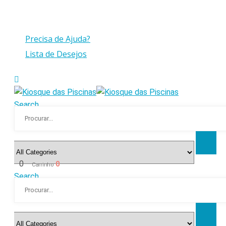
Compras > a 175€ C/IVA com peso até 30 Kg
Precisa de Ajuda?
Lista de Desejos
Search
0
0
Carrinho
Search