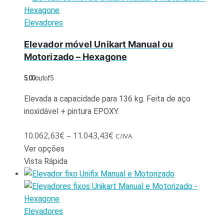
Elevadores
Elevador móvel Unikart Manual ou
Motorizado – Hexagone
5.00
out of 5
Elevada a capacidade para 136 kg. Feita de aço
inoxidável + pintura EPOXY.
10.062,63
€
–
11.043,43
€
C/IVA
Ver opções
Vista Rápida
Elevadores