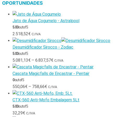
OPORTUNIDADES
Jato de Água Cogumelo - Astralpool
5.00
out of 5
2.518,52
€
C/IVA
Desumidificador Sirocco - Zodiac
5.00
out of 5
5.081,13
€
–
6.837,57
€
C/IVA
Cascata Magicfalls de Encastrar - Pentair
0
out of 5
550,06
€
–
758,66
€
C/IVA
CTX-560 Anti-Mofo Embalagem 5Lt
5.00
out of 5
32,29
€
C/IVA