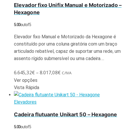
Elevador fixo Unifix Manual e Motorizado –
Hexagone
5.00
out of 5
Elevador fixo Manual e Motorizado da Hexagone é
constituído por uma coluna giratória com um braço
articulado rebatível, capaz de suportar uma rede, um
assento rígido submersível ou uma cadeira….
6.645,32
€
–
8.017,08
€
C/IVA
Ver opções
Vista Rápida
Elevadores
Cadeira flutuante Unikart 50 – Hexagone
5.00
out of 5