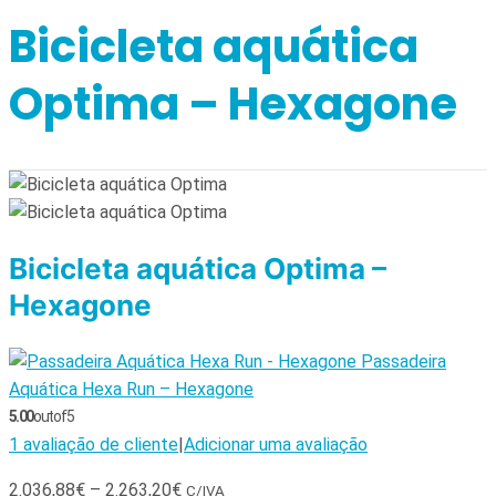
Bicicleta aquática
Optima – Hexagone
Bicicleta aquática Optima –
Hexagone
Passadeira
Aquática Hexa Run – Hexagone
5.00
out of 5
1
avaliação de cliente
|
Adicionar uma avaliação
2.036,88
€
–
2.263,20
€
C/IVA