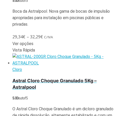
5.00
out of 5
Boca da Astralpool. Nova gama de bocas de impulsão
apropriadas para instalação em piscinas públicas e
privadas.
29,34
€
–
32,29
€
C/IVA
Ver opções
Vista Rápida
Cloro
Astral Cloro Choque Granulado 5Kg –
Astralpool
5.00
out of 5
O Astral Cloro Choque Granulado é um dicloro granulado
de rápida dissolução, altamente estabilizado e com um