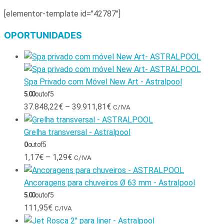
[elementor-template id="42787"]
OPORTUNIDADES
Spa Privado com Móvel New Art - Astralpool
5.00
out of 5
37.848,22
€
–
39.911,81
€
C/IVA
Grelha transversal - Astralpool
0
out of 5
1,17
€
–
1,29
€
C/IVA
Ancoragens para chuveiros Ø 63 mm - Astralpool
5.00
out of 5
111,95
€
C/IVA