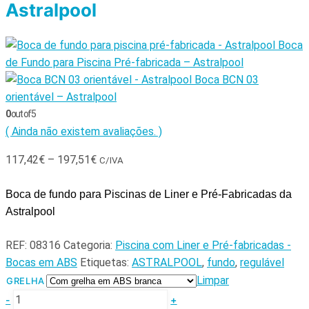
Astralpool
Boca
de Fundo para Piscina Pré-fabricada – Astralpool
Boca BCN 03
orientável – Astralpool
0
out of 5
( Ainda não existem avaliações. )
117,42
€
–
197,51
€
C/IVA
Boca de fundo para Piscinas de Liner e Pré-Fabricadas da
Astralpool
REF:
08316
Categoria:
Piscina com Liner e Pré-fabricadas -
Bocas em ABS
Etiquetas:
ASTRALPOOL
,
fundo
,
regulável
Limpar
GRELHA
-
+