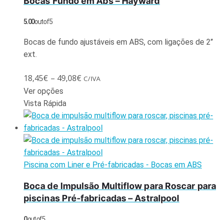
Bocas Fundo em Abs – Hayward
5.00
out of 5
Bocas de fundo ajustáveis em ABS, com ligações de 2’’
ext.
18,45
€
–
49,08
€
C/IVA
Ver opções
Vista Rápida
Piscina com Liner e Pré-fabricadas - Bocas em ABS
Boca de Impulsão Multiflow para Roscar para
piscinas Pré-fabricadas – Astralpool
0
out of 5