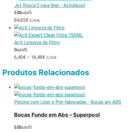
Jet Rosca 2 para liner - Astralpool
5.00
out of 5
84,65
€
C/IVA
Acti Limpeza de Filtro
0
out of 5
6,40
€
–
16,48
€
C/IVA
Produtos Relacionados
Piscina com Liner e Pré-fabricadas - Bocas em ABS
Bocas Fundo em Abs – Superpool
5.00
out of 5