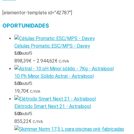
[elementor-template id="42787"]
OPORTUNIDADES
Células Promatic ESC/MPS - Davey
5.00
out of 5
898,39
€
–
2.944,62
€
C/IVA
10 Ph Minor Sólido Astral - Astralpool
5.00
out of 5
19,70
€
C/IVA
Elétrodo Smart Next 21 - Astralpool
5.00
out of 5
855,22
€
C/IVA