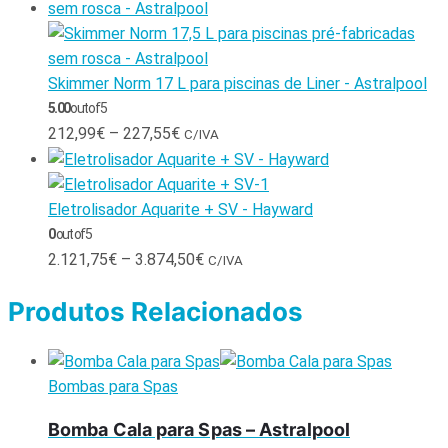
Skimmer Norm 17 L para piscinas de Liner - Astralpool
5.00
out of 5
212,99
€
–
227,55
€
C/IVA
Eletrolisador Aquarite + SV - Hayward
0
out of 5
2.121,75
€
–
3.874,50
€
C/IVA
Produtos Relacionados
Bombas para Spas
Bomba Cala para Spas – Astralpool