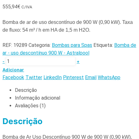
555,94
€
C/IVA
Bomba de ar de uso descontínuo de 900 W (0,90 kW).
Taxa
de fluxo: 54 m³ / h em HA de 1,5 m H2O.
REF:
19289
Categoria:
Bombas para Spas
Etiqueta:
Bomba de
ar - uso descontínuo 900 W - Astralpool
-
+
Adicionar
Facebook
Twitter
LinkedIn
Pinterest
Email
WhatsApp
Descrição
Informação adicional
Avaliações (1)
Descrição
Bomba de Ar Uso Descontínuo 900 W de 900 W (0,90 kW).