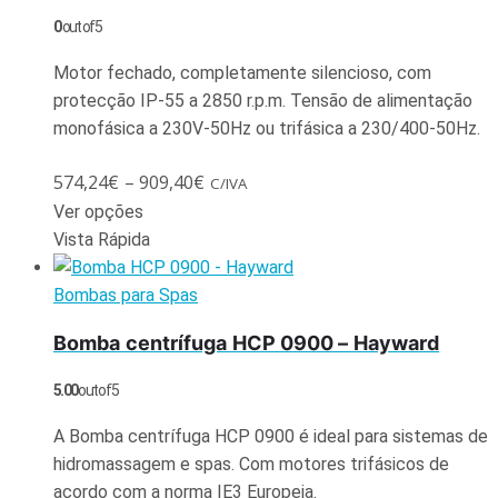
0
out of 5
Motor fechado, completamente silencioso, com
protecção IP-55 a 2850 r.p.m. Tensão de alimentação
monofásica a 230V-50Hz ou trifásica a 230/400-50Hz.
574,24
€
–
909,40
€
C/IVA
Ver opções
Vista Rápida
Bombas para Spas
Bomba centrífuga HCP 0900 – Hayward
5.00
out of 5
A Bomba centrífuga HCP 0900 é ideal para sistemas de
hidromassagem e spas. Com motores trifásicos de
acordo com a norma IE3 Europeia.