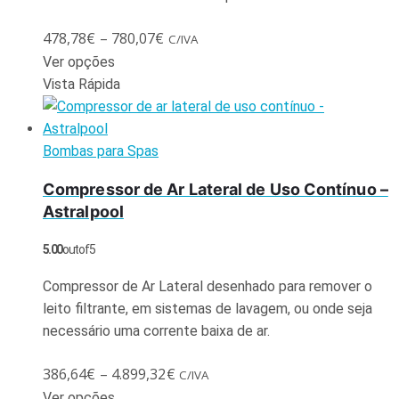
478,78
€
–
780,07
€
C/IVA
Ver opções
Vista Rápida
Bombas para Spas
Compressor de Ar Lateral de Uso Contínuo –
Astralpool
5.00
out of 5
Compressor de Ar Lateral desenhado para remover o
leito filtrante, em sistemas de lavagem, ou onde seja
necessário uma corrente baixa de ar.
386,64
€
–
4.899,32
€
C/IVA
Ver opções