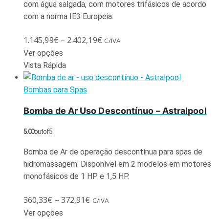
com água salgada, com motores trifásicos de acordo
com a norma IE3 Europeia.
1.145,99
€
–
2.402,19
€
C/IVA
Ver opções
Vista Rápida
Bombas para Spas
Bomba de Ar Uso Descontínuo – Astralpool
5.00
out of 5
Bomba de Ar de operação descontínua para spas de
hidromassagem. Disponível em 2 modelos em motores
monofásicos de 1 HP e 1,5 HP.
360,33
€
–
372,91
€
C/IVA
Ver opções