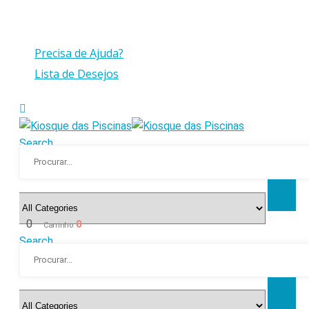
Compras > a 175€ C/IVA com peso até 30 Kg
Precisa de Ajuda?
Lista de Desejos
Search
0
0
Carrinho
Search