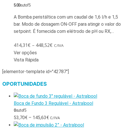
5.00
out of 5
A Bomba peristáltica com um caudal de 1,6 l/h e 1,5
bar. Modo de dosagem ON-OFF para atingir o valor do
setpoint. É fornecida com elétrodo de pH ou RX,…
414,31
€
–
448,52
€
C/IVA
Ver opções
Vista Rápida
[elementor-template id="42787"]
OPORTUNIDADES
Boca de Fundo 3 Regulável - Astralpool
0
out of 5
53,70
€
–
145,63
€
C/IVA