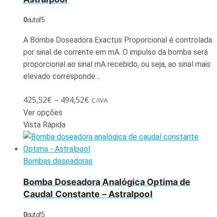
0
out of 5
A Bomba Doseadora Exactus Proporcional é controlada
por sinal de corrente em mA. O impulso da bomba será
proporcional ao sinal mA recebido, ou seja, ao sinal mais
elevado corresponde…
425,52
€
–
494,52
€
C/IVA
Ver opções
Vista Rápida
Bombas doseadoras
Bomba Doseadora Analógica Optima de
Caudal Constante – Astralpool
0
out of 5