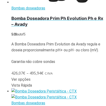
Bombas doseadoras
Bomba Doseadora Prim Ph Evolution Ph e Rx
– Avady
5.00
out of 5
A Bomba Doseadora Prim Evolution da Avady regula e
doseia proporcionalmente pH+ ou pH- ou cloro (mV).
Garantia não cobre sondas
426,07
€
–
495,94
€
C/IVA
Ver opções
Vista Rápida
Bombas doseadoras