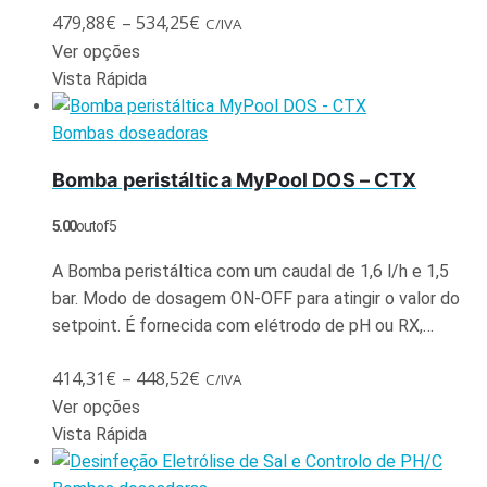
479,88
€
–
534,25
€
C/IVA
Ver opções
Vista Rápida
Bombas doseadoras
Bomba peristáltica MyPool DOS – CTX
5.00
out of 5
A Bomba peristáltica com um caudal de 1,6 l/h e 1,5
bar. Modo de dosagem ON-OFF para atingir o valor do
setpoint. É fornecida com elétrodo de pH ou RX,…
414,31
€
–
448,52
€
C/IVA
Ver opções
Vista Rápida