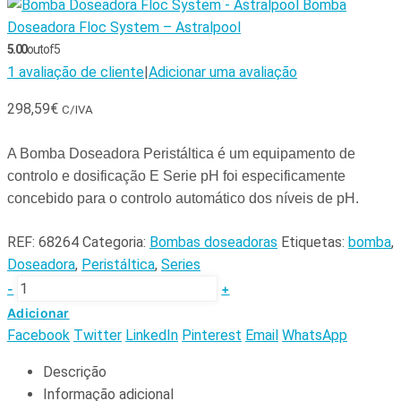
Bomba
Doseadora Floc System – Astralpool
5.00
out of 5
1
avaliação de cliente
|
Adicionar uma avaliação
298,59
€
C/IVA
A Bomba Doseadora Peristáltica é um equipamento de
controlo e dosificação E Serie pH foi especificamente
concebido para o controlo automático dos níveis de pH.
REF:
68264
Categoria:
Bombas doseadoras
Etiquetas:
bomba
,
Doseadora
,
Peristáltica
,
Series
-
+
Adicionar
Facebook
Twitter
LinkedIn
Pinterest
Email
WhatsApp
Descrição
Informação adicional