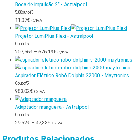
Boca de impulsão 2” - Astralpool
5.00
out of 5
11,07
€
C/IVA
Projetor LumiPlus Flexi - Astralpool
0
out of 5
207,56
€
–
676,19
€
C/IVA
Aspirador Elétrico Robô Dolphin S2000 - Maytronics
0
out of 5
983,02
€
C/IVA
Adaptador mangueira - Astralpool
0
out of 5
29,52
€
–
47,33
€
C/IVA
Produtos Relacionados