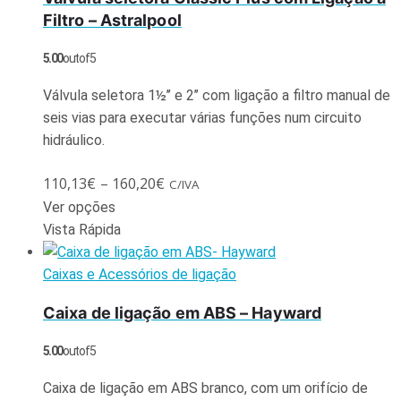
Filtro – Astralpool
5.00
out of 5
Válvula seletora 1½’’ e 2’’ com ligação a filtro manual de
seis vias para executar várias funções num circuito
hidráulico.
110,13
€
–
160,20
€
C/IVA
Ver opções
Vista Rápida
Caixas e Acessórios de ligação
Caixa de ligação em ABS – Hayward
5.00
out of 5
Caixa de ligação em ABS branco, com um orifício de