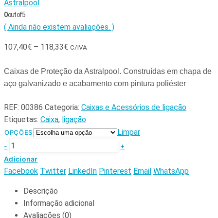
Astralpool
0
out of 5
( Ainda não existem avaliações. )
107,40
€
–
118,33
€
C/IVA
Caixas de Proteção da Astralpool. Construídas em chapa de
aço galvanizado e acabamento com pintura poliéster
REF:
00386
Categoria:
Caixas e Acessórios de ligação
Etiquetas:
Caixa
,
ligação
Limpar
OPÇÕES
-
+
Adicionar
Facebook
Twitter
LinkedIn
Pinterest
Email
WhatsApp
Descrição
Informação adicional
Avaliações (0)