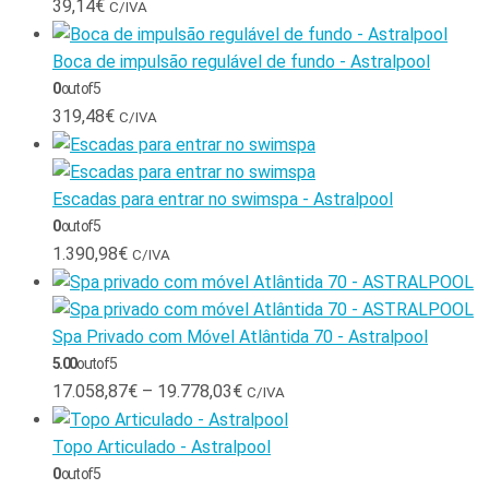
39,14
€
C/IVA
Boca de impulsão regulável de fundo - Astralpool
0
out of 5
319,48
€
C/IVA
Escadas para entrar no swimspa - Astralpool
0
out of 5
1.390,98
€
C/IVA
Spa Privado com Móvel Atlântida 70 - Astralpool
5.00
out of 5
17.058,87
€
–
19.778,03
€
C/IVA
Topo Articulado - Astralpool
0
out of 5