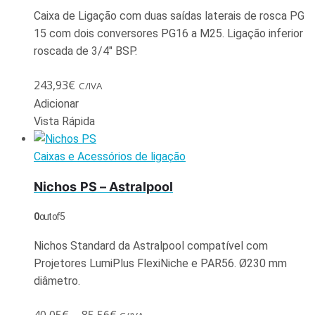
Caixa de Ligação com duas saídas laterais de rosca PG
15 com dois conversores PG16 a M25. Ligação inferior
roscada de 3/4″ BSP.
243,93
€
C/IVA
Adicionar
Vista Rápida
Caixas e Acessórios de ligação
Nichos PS – Astralpool
0
out of 5
Nichos Standard da Astralpool compatível com
Projetores LumiPlus FlexiNiche e PAR56. Ø230 mm
diâmetro.
40,05
€
–
85,56
€