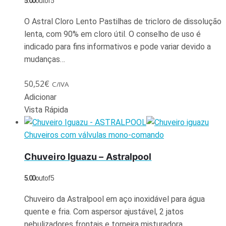
5.00
out of 5
O Astral Cloro Lento Pastilhas de tricloro de dissolução
lenta, com 90% em cloro útil. O conselho de uso é
indicado para fins informativos e pode variar devido a
mudanças…
50,52
€
C/IVA
Adicionar
Vista Rápida
Chuveiros com válvulas mono-comando
Chuveiro Iguazu – Astralpool
5.00
out of 5
Chuveiro da Astralpool em aço inoxidável para água
quente e fria. Com aspersor ajustável, 2 jatos
nebulizadores frontais e torneira misturadora.