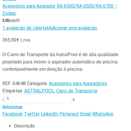
Acessórios para Aspirador RA 6300/RA 6500/RA 6700 –
Zodiac
5.00
out of 5
1
avaliação de cliente
|
Adicionar uma avaliação
365,90
€
C/IVA
O Carro de Transporte da AstralPool é de alta qualidade
projetado para mover o aspirador automático de piscina
confortavelmente em direção à piscina.
REF:
04648
Categoria:
Acessórios para Aspiradores
Etiquetas:
ASTRALPOOL
,
Carro de Transporte
-
+
Adicionar
Facebook
Twitter
LinkedIn
Pinterest
Email
WhatsApp
Descrição