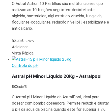
O Astral Action 10 Pastilhas são multifuncionais que
realizam as 10 funções seguintes: desinfetante,
algicida, bactericida, algi estático virucida, fungicida,
floculante-coagulante, redução nível pH, estabilizante e
anticalcário.
52,35
€
C/IVA
Adicionar
Vista Rápida
Controlo do pH
Astral pH Minor Líquido 20Kg – Astralpool
5.00
out of 5
O Astral pH Minor Líquido da AstralPool, ideal para
dosear com bomba doseadora. Permite reduzir e ajustar
o pH da água da piscina quando este for superior a 7,6.