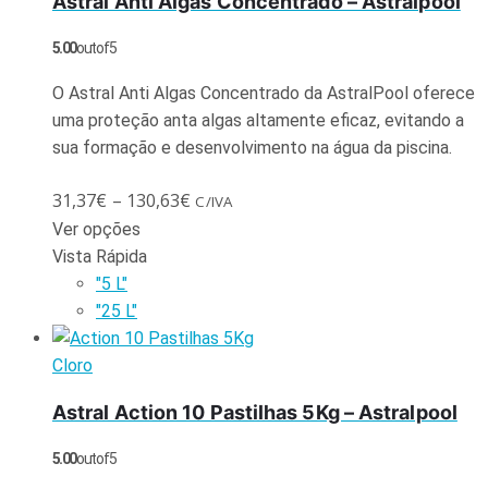
Astral Anti Algas Concentrado – Astralpool
5.00
out of 5
O Astral Anti Algas Concentrado da AstralPool oferece
uma proteção anta algas altamente eficaz, evitando a
sua formação e desenvolvimento na água da piscina.
31,37
€
–
130,63
€
C/IVA
Ver opções
Vista Rápida
"5 L"
"25 L"
Cloro
Astral Action 10 Pastilhas 5Kg – Astralpool
5.00
out of 5