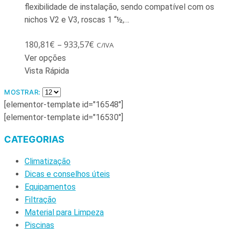
flexibilidade de instalação, sendo compatível com os
nichos V2 e V3, roscas 1 “½,…
180,81
€
–
933,57
€
C/IVA
Ver opções
Vista Rápida
MOSTRAR:
[elementor-template id="16548"]
[elementor-template id="16530"]
CATEGORIAS
Climatização
Dicas e conselhos úteis
Equipamentos
Filtração
Material para Limpeza
Piscinas