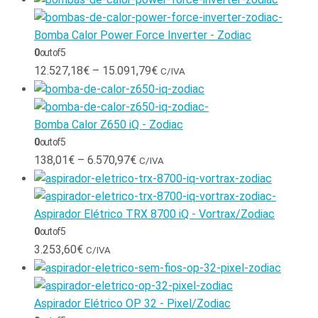
Bomba Calor Power Force Inverter - Zodiac
0
out of 5
12.527,18
€
–
15.091,79
€
C/IVA
Bomba Calor Z650 iQ - Zodiac
0
out of 5
138,01
€
–
6.570,97
€
C/IVA
Aspirador Elétrico TRX 8700 iQ - Vortrax/Zodiac
0
out of 5
3.253,60
€
C/IVA
Aspirador Elétrico OP 32 - Pixel/Zodiac