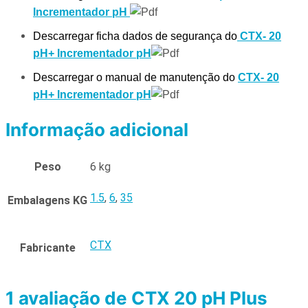
Incrementador pH
Descarregar ficha dados de segurança do
CTX- 20
pH+ Incrementador pH
Descarregar o manual de manutenção do
CTX- 20
pH+ Incrementador pH
Informação adicional
Peso
6 kg
1.5
,
6
,
35
Embalagens KG
CTX
Fabricante
1 avaliação de
CTX 20 pH Plus