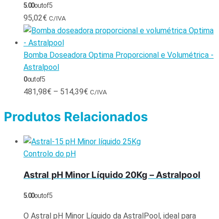
5.00
out of 5
95,02
€
C/IVA
Bomba Doseadora Optima Proporcional e Volumétrica -
Astralpool
0
out of 5
481,98
€
–
514,39
€
C/IVA
Produtos Relacionados
Controlo do pH
Astral pH Minor Líquido 20Kg – Astralpool
5.00
out of 5
O Astral pH Minor Líquido da AstralPool, ideal para