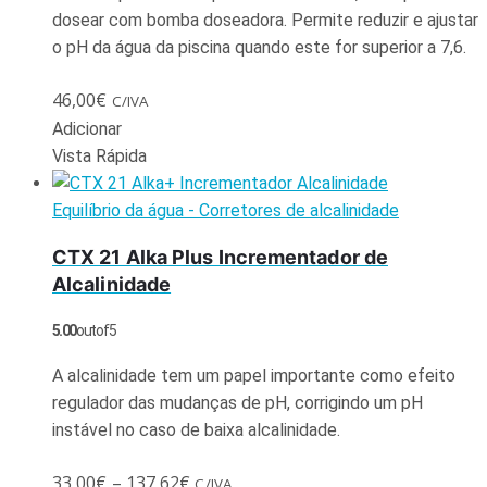
dosear com bomba doseadora. Permite reduzir e ajustar
o pH da água da piscina quando este for superior a 7,6.
46,00
€
C/IVA
Adicionar
Vista Rápida
Equilíbrio da água - Corretores de alcalinidade
CTX 21 Alka Plus Incrementador de
Alcalinidade
5.00
out of 5
A alcalinidade tem um papel importante como efeito
regulador das mudanças de pH, corrigindo um pH
instável no caso de baixa alcalinidade.
33,00
€
–
137,62
€
C/IVA