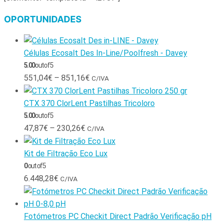
OPORTUNIDADES
Células Ecosalt Des In-Line/Poolfresh - Davey
5.00
out of 5
551,04
€
–
851,16
€
C/IVA
CTX 370 ClorLent Pastilhas Tricoloro
5.00
out of 5
47,87
€
–
230,26
€
C/IVA
Kit de Filtração Eco Lux
0
out of 5
6.448,28
€
C/IVA
Fotómetros PC Checkit Direct Padrão Verificação pH