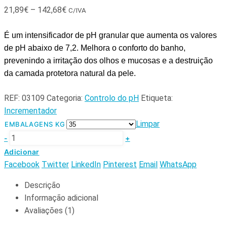
21,89
€
–
142,68
€
C/IVA
É um i
ntensificador de pH granular que aumenta os valores 
de pH abaixo de 7,2. Melhora o conforto do banho, 
prevenindo a irritação dos olhos e mucosas e a destruição 
da camada protetora natural da pele.
REF:
03109
Categoria:
Controlo do pH
Etiqueta:
Incrementador
Limpar
EMBALAGENS KG
-
+
Adicionar
Facebook
Twitter
LinkedIn
Pinterest
Email
WhatsApp
Descrição
Informação adicional
Avaliações (1)