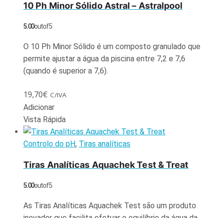
10 Ph Minor Sólido Astral – Astralpool
5.00
out of 5
O 10 Ph Minor Sólido é um composto granulado que
permite ajustar a água da piscina entre 7,2 e 7,6
(quando é superior a 7,6).
19,70
€
C/IVA
Adicionar
Vista Rápida
Controlo do pH
,
Tiras analíticas
Tiras Analíticas Aquachek Test & Treat
5.00
out of 5
As Tiras Analíticas Aquachek Test são um produto
inovador que facilita efetuar o equilíbrio da água da