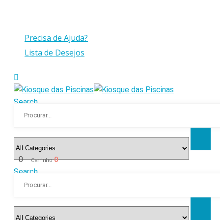
Compras > a 175€ C/IVA com peso até 30 Kg
Precisa de Ajuda?
Lista de Desejos
Search
0
0
Carrinho
Search