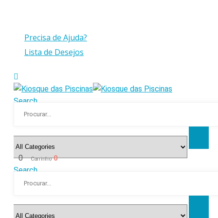
Compras > a 175€ C/IVA com peso até 30 Kg
Precisa de Ajuda?
Lista de Desejos
Search
0
0
Carrinho
Search