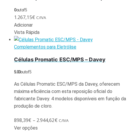
0
out of 5
1.267,15
€
C/IVA
Adicionar
Vista Rápida
Complementos para Eletrólise
Células Promatic ESC/MPS – Davey
5.00
out of 5
As Células Promatic ESC/MPS da Davey, oferecem
máxima eficiência com esta reposição oficial do
fabricante Davey. 4 modelos disponíveis em função da
produção de cloro.
898,39
€
–
2.944,62
€
C/IVA
Ver opções