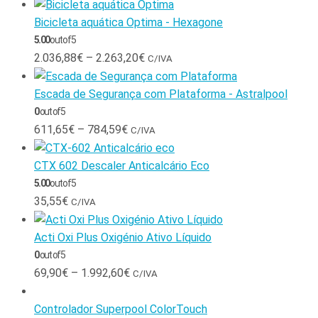
Bicicleta aquática Optima - Hexagone
5.00
out of 5
2.036,88
€
–
2.263,20
€
C/IVA
Escada de Segurança com Plataforma - Astralpool
0
out of 5
611,65
€
–
784,59
€
C/IVA
CTX 602 Descaler Anticalcário Eco
5.00
out of 5
35,55
€
C/IVA
Acti Oxi Plus Oxigénio Ativo Líquido
0
out of 5
69,90
€
–
1.992,60
€
C/IVA
Controlador Superpool ColorTouch