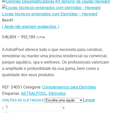
Kit detetor de caudal Hayward
Locais técnicos enterrados com Eletrólise – Hayward
0
out of 5
( Ainda não existem avaliações. )
546,80
€
–
992,18
€
C/IVA
A AstralPool oferece tudo o que necessita para construir,
remodelar ou manter uma piscina residencial ou comercial,
parque aquático, spa e wellness. Os profissionais valorizam
a amplitude e profundidade da sua gama, bem como a
qualidade dos seus produtos.
REF:
54051
Categoria:
Complementos para Eletrólise
Etiquetas:
ASTRALPOOL
,
Elétrodos
Limpar
OPÇÕES DE ELÉTRODOS
-
+