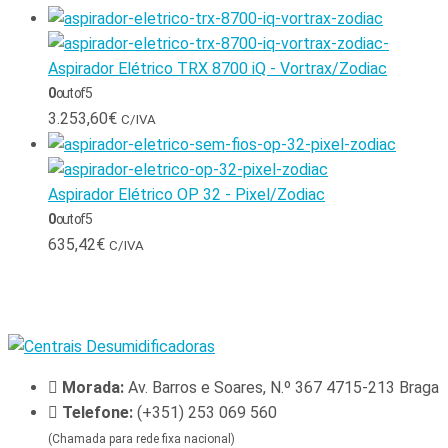
Aspirador Elétrico TRX 8700 iQ - Vortrax/Zodiac
0
out of 5
3.253,60
€
C/IVA
Aspirador Elétrico OP 32 - Pixel/Zodiac
0
out of 5
635,42
€
C/IVA
Morada:
Av. Barros e Soares, N.º 367 4715-213 Braga
Telefone:
(+351) 253 069 560
(Chamada para rede fixa nacional)