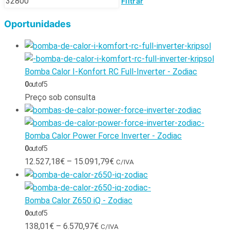
Filtrar
Oportunidades
Bomba Calor I-Konfort RC Full-Inverter - Zodiac
0
out of 5
Preço sob consulta
Bomba Calor Power Force Inverter - Zodiac
0
out of 5
12.527,18
€
–
15.091,79
€
C/IVA
Bomba Calor Z650 iQ - Zodiac
0
out of 5
138,01
€
–
6.570,97
€
C/IVA