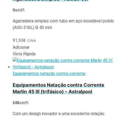
0
out of 5
Agarradeira simples com tubo em aço inoxidável polido
(AISI-316L) Ø 43 mm.
91,93
€
C/IVA
Adicionar
Vista Rápida
Equipamentos natação contra corrente
Equipamentos Natação contra Corrente
Marlin 45 III (trifásico) – Astralpool
5.00
out of 5
Com um design inovador e uma excelente relação