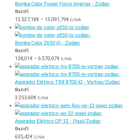
Bomba Calor Power Force Inverter - Zodiac
0
out of 5
12.527,18
€
–
15.091,79
€
C/IVA
Bomba Calor Z650 iQ - Zodiac
0
out of 5
138,01
€
–
6.570,97
€
C/IVA
Aspirador Elétrico TRX 8700 iQ - Vortrax/Zodiac
0
out of 5
3.253,60
€
C/IVA
Aspirador Elétrico OP 32 - Pixel/Zodiac
0
out of 5
635,42
€
C/IVA