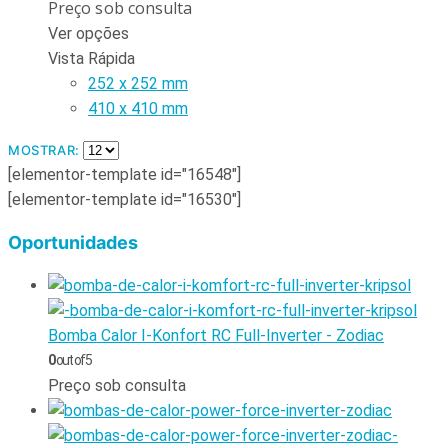
Preço sob consulta
Ver opções
Vista Rápida
252 x 252 mm
410 x 410 mm
MOSTRAR:
[elementor-template id="16548"]
[elementor-template id="16530"]
Oportunidades
Bomba Calor I-Konfort RC Full-Inverter - Zodiac
0
out of 5
Preço sob consulta