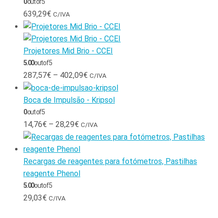
0
out of 5
639,29
€
C/IVA
Projetores Mid Brio - CCEI
5.00
out of 5
287,57
€
–
402,09
€
C/IVA
Boca de Impulsão - Kripsol
0
out of 5
14,76
€
–
28,29
€
C/IVA
Recargas de reagentes para fotómetros, Pastilhas
reagente Phenol
5.00
out of 5
29,03
€
C/IVA