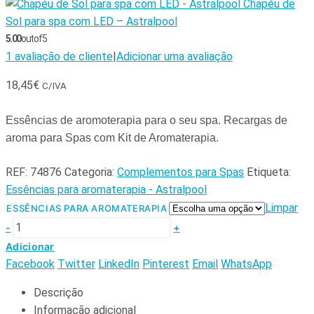
Chapéu de
Sol para spa com LED – Astralpool
5.00
out of 5
1
avaliação de cliente
|
Adicionar uma avaliação
18,45
€
C/IVA
Essências de aromoterapia para o seu spa. Recargas de
aroma para Spas com Kit de Aromaterapia.
REF:
74876
Categoria:
Complementos para Spas
Etiqueta:
Essências para aromaterapia - Astralpool
Limpar
ESSÊNCIAS PARA AROMATERAPIA
-
+
Adicionar
Facebook
Twitter
LinkedIn
Pinterest
Email
WhatsApp
Descrição
Informação adicional