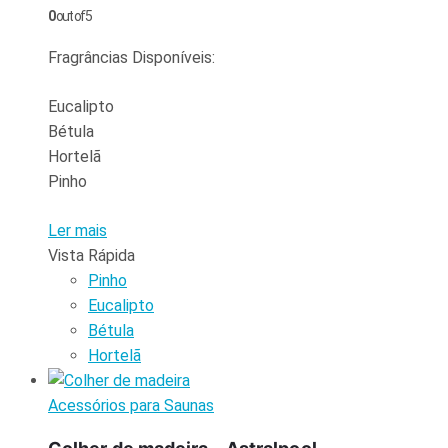
0
out of 5
Fragrâncias Disponíveis:
Eucalipto
Bétula
Hortelã
Pinho
Ler mais
Vista Rápida
Pinho
Eucalipto
Bétula
Hortelã
Acessórios para Saunas