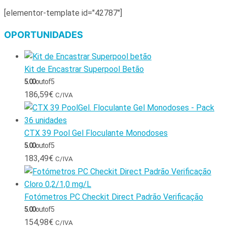
[elementor-template id="42787"]
OPORTUNIDADES
Kit de Encastrar Superpool Betão
5.00
out of 5
186,59
€
C/IVA
CTX 39 Pool Gel Floculante Monodoses
5.00
out of 5
183,49
€
C/IVA
Fotómetros PC Checkit Direct Padrão Verificação
5.00
out of 5
154,98
€
C/IVA