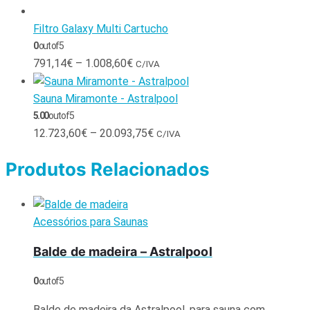
Filtro Galaxy Multi Cartucho
0
out of 5
791,14
€
–
1.008,60
€
C/IVA
Sauna Miramonte - Astralpool
5.00
out of 5
12.723,60
€
–
20.093,75
€
C/IVA
Produtos Relacionados
Acessórios para Saunas
Balde de madeira – Astralpool
0
out of 5
Balde de madeira da Astralpool, para sauna com